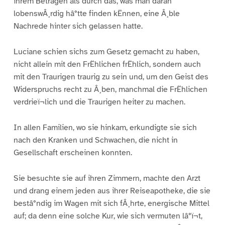
ihrem Betragen als durch das, was man daran
lobenswÂ¸rdig hâ°tte finden kËnnen, eine Â¸ble
Nachrede hinter sich gelassen hatte.
Luciane schien sichs zum Gesetz gemacht zu haben,
nicht allein mit den FrËhlichen frËhlich, sondern auch
mit den Traurigen traurig zu sein und, um den Geist des
Widerspruchs recht zu Â¸ben, manchmal die FrËhlichen
verdrieï¬lich und die Traurigen heiter zu machen.
In allen Familien, wo sie hinkam, erkundigte sie sich
nach den Kranken und Schwachen, die nicht in
Gesellschaft erscheinen konnten.
Sie besuchte sie auf ihren Zimmern, machte den Arzt
und drang einem jeden aus ihrer Reiseapotheke, die sie
bestâ°ndig im Wagen mit sich fÂ¸hrte, energische Mittel
auf; da denn eine solche Kur, wie sich vermuten lâ°ï¬t,