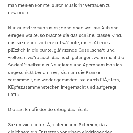
man merken konnte, durch Musik ihr Vertrauen zu
gewinnen.
Nur zuletzt versah sie es; denn eben weil sie Aufsehn
erregen wollte, so brachte sie das schËne, blasse Kind,
das sie genug vorbereitet wâ°hnte, eines Abends
plËtzlich in die bunte, glâ°nzende Gesellschaft; und
vielleicht wâ°re auch das noch gelungen, wenn nicht die
Sozietâ°t selbst aus Neugierde und Apprehension sich
ungeschickt benommen, sich um die Kranke
versammelt, sie wieder gemieden, sie durch FlÂ¸stern,
KËpfezusammenstecken irregemacht und aufgeregt
hâ°tte.
Die zart Empfindende ertrug das nicht.
Sie entwich unter fÂ¸rchterlichem Schreien, das
gleichsam ein Entsetzen vor einem eindringenden