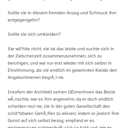
Sollte sie in diesem fremden Anzug und Schmuck ihm
entgegengehn?
Sollte sie sich umkleiden?
Sie wâ°hlte nicht, sie tat das letzte und suchte sich in
der Zwischenzeit zusammenzunehmen, sich zu
beruhigen, und war nur erst wieder mit sich selbst in
Einstimmung, als sie endlich im gewohnten Kleide den
Angekommenen begrÂ¸ï¬te.
Insofern der Architekt seinen GËnnerinnen das Beste
wÂ¸nschte, war es ihm angenehm, da er doch endlich
scheiden muï¬te, sie in der guten Gesellschaft des
schâ°tzbaren GehÂ¸lfen zu wissen; indem er jedoch ihre
Gunst auf sich selbst bezog, empfand er es
einigermaï¬en schmerzhaft, sich so bald und, wie es