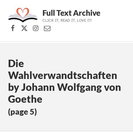
Full Text Archive
CLICK IT, READ IT, LOVE IT!
Facebook
X (formerly Twitter)
Instagram
Contact Us
Skip to main navigation
Skip to main content
Skip to footer
Die
Wahlverwandtschaften
by Johann Wolfgang von
Goethe
(page 5)