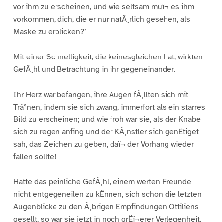
vor ihm zu erscheinen, und wie seltsam muï¬ es ihm
vorkommen, dich, die er nur natÂ¸rlich gesehen, als
Maske zu erblicken?’
Mit einer Schnelligkeit, die keinesgleichen hat, wirkten
GefÂ¸hl und Betrachtung in ihr gegeneinander.
Ihr Herz war befangen, ihre Augen fÂ¸llten sich mit
Trâ°nen, indem sie sich zwang, immerfort als ein starres
Bild zu erscheinen; und wie froh war sie, als der Knabe
sich zu regen anfing und der KÂ¸nstler sich genËtiget
sah, das Zeichen zu geben, daï¬ der Vorhang wieder
fallen sollte!
Hatte das peinliche GefÂ¸hl, einem werten Freunde
nicht entgegeneilen zu kËnnen, sich schon die letzten
Augenblicke zu den Â¸brigen Empfindungen Ottiliens
gesellt, so war sie jetzt in noch grËï¬erer Verlegenheit.