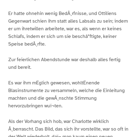
Er hatte ohnehin wenig BedÂ¸rfnisse, und Ottiliens
Gegenwart schien ihm statt alles Labsals zu sein; indem
er um ihretwillen arbeitete, war es, als wenn er keines
Schlafs, indem er sich um sie beschâ°ftigte, keiner
Speise bedÂ¸rfte.
Zur feierlichen Abendstunde war deshalb alles fertig
und bereit.
Es war ihm mËglich gewesen, wohltËnende
Blasinstrumente zu versammeln, welche die Einleitung
machten und die gewÂ¸nschte Stimmung
hervorzubringen wuï¬ten.
Als der Vorhang sich hob, war Charlotte wirklich
Â¸berrascht. Das Bild, das sich ihr vorstellte, war so oft in
der Welt wiederholt, daï¬ man kaum einen neuen