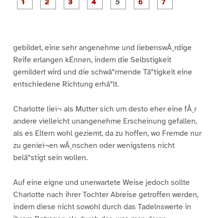
P
P
P
P
P
P
a
a
a
a
a
a
g
g
g
g
g
g
g
e
e
e
e
e
e
e
1
2
3
4
5
6
7
gebildet, eine sehr angenehme und liebenswÂ¸rdige
Reife erlangen kËnnen, indem die Selbstigkeit
gemildert wird und die schwâ°rmende Tâ°tigkeit eine
entschiedene Richtung erhâ°lt.
Charlotte lieï¬ als Mutter sich um desto eher eine fÂ¸r
andere vielleicht unangenehme Erscheinung gefallen,
als es Eltern wohl geziemt, da zu hoffen, wo Fremde nur
zu genieï¬en wÂ¸nschen oder wenigstens nicht
belâ°stigt sein wollen.
Auf eine eigne und unerwartete Weise jedoch sollte
Charlotte nach ihrer Tochter Abreise getroffen werden,
indem diese nicht sowohl durch das Tadelnswerte in