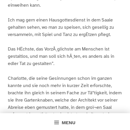
einweihen kann.
Ich mag gern einen Hausgottesdienst in dem Saale
gehalten sehen, wo man zu speisen, sich gesellig zu
versammeln, mit Spiel und Tanz zu ergËtzen pflegt.
Das HËchste, das VorzÂ¸glichste am Menschen ist
gestaltlos, und man soll sich hÂ¸ten, es anders als in
edler Tat zu gestalten”.
Charlotte, die seine Gesinnungen schon im ganzen
kannte und sie noch mehr in kurzer Zeit erforschte,
brachte ihn gleich in seinem Fache zur Tâ°tigkeit, indem
sie ihre Gartenknaben, welche der Architekt vor seiner
Abreise eben gemustert hatte, in dem groï¬en Saal
aufmarschieren lieï¬, da sie sich denn in ihren heitern,
reinlichen Uniformen, mit gesetzlichen Bewegungen
MENU
und einem natÂ¸rlichen, lebhaften Wesen sehr gut