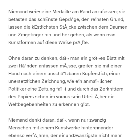
Niemand weiï¬ eine Medaille am Rand anzufassen; sie
betasten das schËnste Geprâ°ge, den reinsten Grund,
lassen die kËstlichsten StÂ¸cke zwischen dem Daumen
und Zeigefinger hin und her gehen, als wenn man
Kunstformen auf diese Weise prÂ¸fte.
Ohne daran zu denken, daï¬ man ein groï¬es Blatt mit
zwei Hâ°nden anfassen mÂ¸sse, greifen sie mit einer
Hand nach einem unschâ°tzbaren Kupferstich, einer
unersetzlichen Zeichnung, wie ein anmaï¬licher
Politiker eine Zeitung faï¬t und durch das Zerknittern
des Papiers schon im voraus sein Urteil Â¸ber die
Weltbegebenheiten zu erkennen gibt.
Niemand denkt daran, daï¬, wenn nur zwanzig
Menschen mit einem Kunstwerke hintereinander
ebenso verfÂ¸hren, der einundzwanzigste nicht mehr