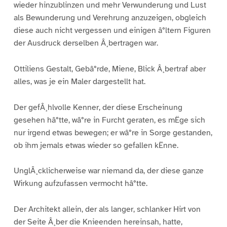
wieder hinzublinzen und mehr Verwunderung und Lust
als Bewunderung und Verehrung anzuzeigen, obgleich
diese auch nicht vergessen und einigen â°ltern Figuren
der Ausdruck derselben Â¸bertragen war.
Ottiliens Gestalt, Gebâ°rde, Miene, Blick Â¸bertraf aber
alles, was je ein Maler dargestellt hat.
Der gefÂ¸hlvolle Kenner, der diese Erscheinung
gesehen hâ°tte, wâ°re in Furcht geraten, es mËge sich
nur irgend etwas bewegen; er wâ°re in Sorge gestanden,
ob ihm jemals etwas wieder so gefallen kËnne.
UnglÂ¸cklicherweise war niemand da, der diese ganze
Wirkung aufzufassen vermocht hâ°tte.
Der Architekt allein, der als langer, schlanker Hirt von
der Seite Â¸ber die Knieenden hereinsah, hatte,