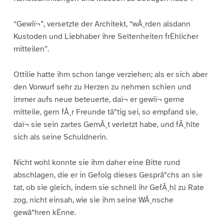
“Gewiï¬”, versetzte der Architekt, “wÂ¸rden alsdann
Kustoden und Liebhaber ihre Seltenheiten frËhlicher
mitteilen”.
Ottilie hatte ihm schon lange verziehen; als er sich aber
den Vorwurf sehr zu Herzen zu nehmen schien und
immer aufs neue beteuerte, daï¬ er gewiï¬ gerne
mitteile, gern fÂ¸r Freunde tâ°tig sei, so empfand sie,
daï¬ sie sein zartes GemÂ¸t verletzt habe, und fÂ¸hlte
sich als seine Schuldnerin.
Nicht wohl konnte sie ihm daher eine Bitte rund
abschlagen, die er in Gefolg dieses Gesprâ°chs an sie
tat, ob sie gleich, indem sie schnell ihr GefÂ¸hl zu Rate
zog, nicht einsah, wie sie ihm seine WÂ¸nsche
gewâ°hren kËnne.