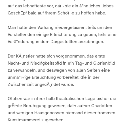
auf das lebhafteste vor, daï¬ sie ein â°hnliches liebes
GeschËpf bald auf ihrem Schoï¬e zu hoffen habe.
Man hatte den Vorhang niedergelassen, teils um den
Vorstellenden einige Erleichterung zu geben, teils eine
Verâ°nderung in dem Dargestellten anzubringen.
Der KÂ¸nstler hatte sich vorgenommen, das erste
Nacht–und Niedrigkeitsbild in ein Tag–und Glorienbild
zu verwandeln, und deswegen von allen Seiten eine
unmâ°ï¬ige Erleuchtung vorbereitet, die in der
Zwischenzeit angezÂ¸ndet wurde.
Ottilien war in ihrer halb theatralischen Lage bisher die
grËï¬te Beruhigung gewesen, daï¬ auï¬er Charlotten
und wenigen Hausgenossen niemand dieser frommen
Kunstmummerei zugesehen.