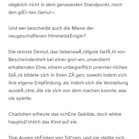
obgleich nicht in dem genauesten Standpunkt, noch
den grËï¬ten Genuï¬.
Und wer beschreibt auch die Miene der
neugeschaffenen HimmelskËnigin?
Die reinste Demut, das liebenswÂ¸rdigste GefÂ¸hl von
Bescheindenheit bei einer groï¬en, unverdient
erhaltenden Ehre, einem unbegreiflich unermeï¬lichen
GlÂ¸ck bildete sich in ihren ZÂ¸gen, sowohl indem sich
ihre eigene Empfindung, als indem sich die Vorstellung
ausdrÂ¸ckte, die sie sich von dem machen konnte, was
sie spielte.
Charlotten erfreute das schËne Gebilde, doch wirkte
hauptsâ°chlich das Kind auf sie.
Ihre Augen strËmten von Trâ°nen, und sie stellte sich