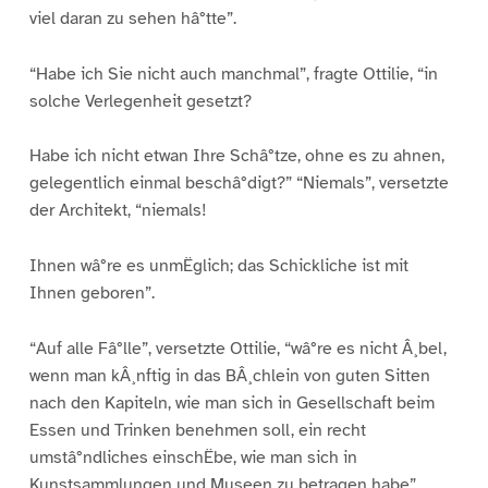
viel daran zu sehen hâ°tte”.
“Habe ich Sie nicht auch manchmal”, fragte Ottilie, “in
solche Verlegenheit gesetzt?
Habe ich nicht etwan Ihre Schâ°tze, ohne es zu ahnen,
gelegentlich einmal beschâ°digt?” “Niemals”, versetzte
der Architekt, “niemals!
Ihnen wâ°re es unmËglich; das Schickliche ist mit
Ihnen geboren”.
“Auf alle Fâ°lle”, versetzte Ottilie, “wâ°re es nicht Â¸bel,
wenn man kÂ¸nftig in das BÂ¸chlein von guten Sitten
nach den Kapiteln, wie man sich in Gesellschaft beim
Essen und Trinken benehmen soll, ein recht
umstâ°ndliches einschËbe, wie man sich in
Kunstsammlungen und Museen zu betragen habe”.