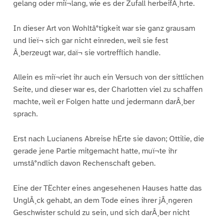
gelang oder miï¬lang, wie es der Zufall herbeifÂ¸hrte.
In dieser Art von Wohltâ°tigkeit war sie ganz grausam
und lieï¬ sich gar nicht einreden, weil sie fest
Â¸berzeugt war, daï¬ sie vortrefflich handle.
Allein es miï¬riet ihr auch ein Versuch von der sittlichen
Seite, und dieser war es, der Charlotten viel zu schaffen
machte, weil er Folgen hatte und jedermann darÂ¸ber
sprach.
Erst nach Lucianens Abreise hËrte sie davon; Ottilie, die
gerade jene Partie mitgemacht hatte, muï¬te ihr
umstâ°ndlich davon Rechenschaft geben.
Eine der TËchter eines angesehenen Hauses hatte das
UnglÂ¸ck gehabt, an dem Tode eines ihrer jÂ¸ngeren
Geschwister schuld zu sein, und sich darÂ¸ber nicht