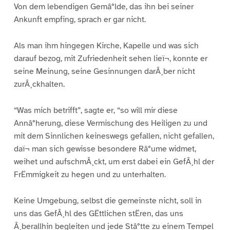
Von dem lebendigen Gemâ°lde, das ihn bei seiner
Ankunft empfing, sprach er gar nicht.
Als man ihm hingegen Kirche, Kapelle und was sich
darauf bezog, mit Zufriedenheit sehen lieï¬, konnte er
seine Meinung, seine Gesinnungen darÂ¸ber nicht
zurÂ¸ckhalten.
“Was mich betrifft”, sagte er, “so will mir diese
Annâ°herung, diese Vermischung des Heiligen zu und
mit dem Sinnlichen keineswegs gefallen, nicht gefallen,
daï¬ man sich gewisse besondere Râ°ume widmet,
weihet und aufschmÂ¸ckt, um erst dabei ein GefÂ¸hl der
FrËmmigkeit zu hegen und zu unterhalten.
Keine Umgebung, selbst die gemeinste nicht, soll in
uns das GefÂ¸hl des GËttlichen stËren, das uns
Â¸berallhin begleiten und jede Stâ°tte zu einem Tempel