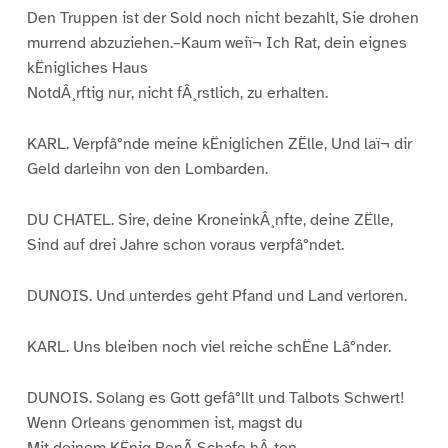
Den Truppen ist der Sold noch nicht bezahlt, Sie drohen
murrend abzuziehen.–Kaum weiï¬ Ich Rat, dein eignes
kËnigliches Haus
NotdÂ¸rftig nur, nicht fÂ¸rstlich, zu erhalten.
KARL. Verpfâ°nde meine kËniglichen ZËlle, Und laï¬ dir
Geld darleihn von den Lombarden.
DU CHATEL. Sire, deine KroneinkÂ¸nfte, deine ZËlle,
Sind auf drei Jahre schon voraus verpfâ°ndet.
DUNOIS. Und unterdes geht Pfand und Land verloren.
KARL. Uns bleiben noch viel reiche schËne Lâ°nder.
DUNOIS. Solang es Gott gefâ°llt und Talbots Schwert!
Wenn Orleans genommen ist, magst du
Mit deinem KËnig RenÃ Schafe hÂ¸ten.