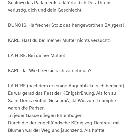
Schluï¬ des Parlaments erklâ°rte dich Des Throns
verlustig, dich und dein Geschlecht.
DUNOIS. Ha frecher Stolz des herrgewordnen BÂ¸rgers!
KARL. Hast du bei meiner Mutter nichts versucht?
LA HIRE. Bei deiner Mutter!
KARL. Ja! Wie lieï¬ sie sich vernehmen?
LA HIRE (nachdem er einige Augenblicke sich bedacht).
Es war gerad das Fest der KËnigskrËnung, Als ich zu
Saint Denis eintrat. GeschmÂ¸ckt Wie zum Triumphe
waren die Pariser,
In jeder Gasse stiegen Ehrenbogen,
Durch die der engellâ°ndsche KËnig zog. Bestreut mit
Blumen war der Weg und jauchzend, Als hâ°tte