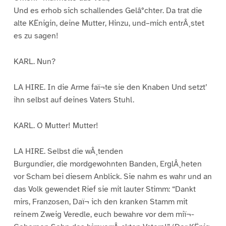
Und es erhob sich schallendes Gelâ°chter. Da trat die
alte KËnigin, deine Mutter, Hinzu, und–mich entrÂ¸stet
es zu sagen!
KARL. Nun?
LA HIRE. In die Arme faï¬te sie den Knaben Und setzt’
ihn selbst auf deines Vaters Stuhl.
KARL. O Mutter! Mutter!
LA HIRE. Selbst die wÂ¸tenden
Burgundier, die mordgewohnten Banden, ErglÂ¸heten
vor Scham bei diesem Anblick. Sie nahm es wahr und an
das Volk gewendet Rief sie mit lauter Stimm: “Dankt
mirs, Franzosen, Daï¬ ich den kranken Stamm mit
reinem Zweig Veredle, euch bewahre vor dem miï¬-