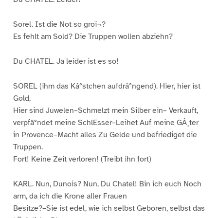
Sorel. Ist die Not so groï¬?
Es fehlt am Sold? Die Truppen wollen abziehn?
Du CHATEL. Ja leider ist es so!
SOREL (ihm das Kâ°stchen aufdrâ°ngend). Hier, hier ist
Gold,
Hier sind Juwelen–Schmelzt mein Silber ein– Verkauft,
verpfâ°ndet meine SchlËsser–Leihet Auf meine GÂ¸ter
in Provence–Macht alles Zu Gelde und befriediget die
Truppen.
Fort! Keine Zeit verloren! (Treibt ihn fort)
KARL. Nun, Dunois? Nun, Du Chatel! Bin ich euch Noch
arm, da ich die Krone aller Frauen
Besitze?–Sie ist edel, wie ich selbst Geboren, selbst das