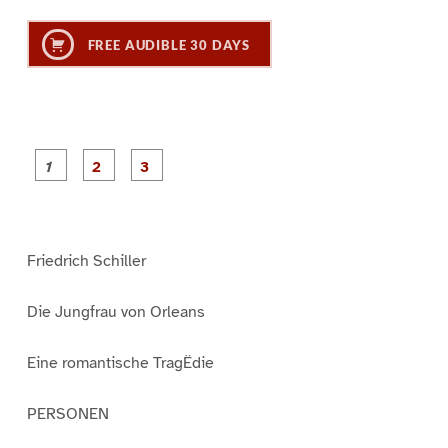
FREE AUDIBLE 30 DAYS
P
P
P
a
a
a
g
g
g
e
e
e
1
2
3
Friedrich Schiller
Die Jungfrau von Orleans
Eine romantische TragËdie
PERSONEN