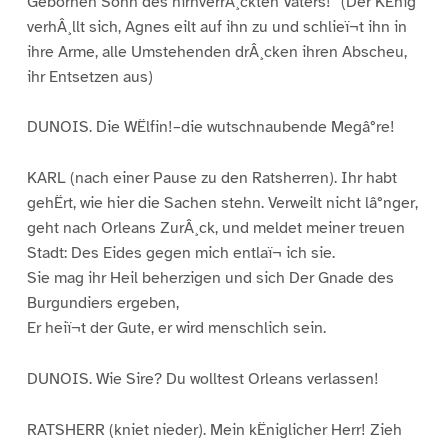
Gebornen Sohn des hirnverrÂ¸ckten Vaters!” (Der KËnig
verhÂ¸llt sich, Agnes eilt auf ihn zu und schlieï¬t ihn in
ihre Arme, alle Umstehenden drÂ¸cken ihren Abscheu,
ihr Entsetzen aus)
DUNOIS. Die WËlfin!–die wutschnaubende Megâ°re!
KARL (nach einer Pause zu den Ratsherren). Ihr habt
gehËrt, wie hier die Sachen stehn. Verweilt nicht lâ°nger,
geht nach Orleans ZurÂ¸ck, und meldet meiner treuen
Stadt: Des Eides gegen mich entlaï¬ ich sie.
Sie mag ihr Heil beherzigen und sich Der Gnade des
Burgundiers ergeben,
Er heiï¬t der Gute, er wird menschlich sein.
DUNOIS. Wie Sire? Du wolltest Orleans verlassen!
RATSHERR (kniet nieder). Mein kËniglicher Herr! Zieh