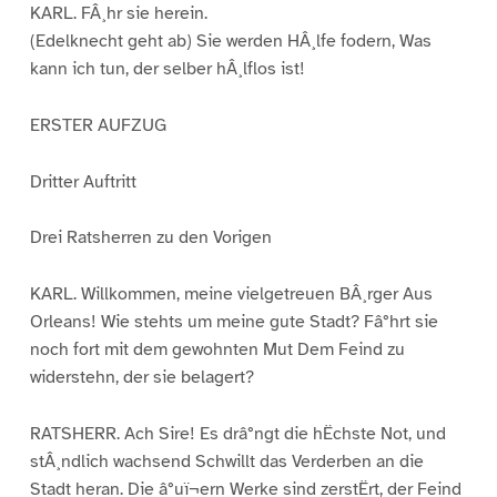
KARL. FÂ¸hr sie herein.
(Edelknecht geht ab) Sie werden HÂ¸lfe fodern, Was
kann ich tun, der selber hÂ¸lflos ist!
ERSTER AUFZUG
Dritter Auftritt
Drei Ratsherren zu den Vorigen
KARL. Willkommen, meine vielgetreuen BÂ¸rger Aus
Orleans! Wie stehts um meine gute Stadt? Fâ°hrt sie
noch fort mit dem gewohnten Mut Dem Feind zu
widerstehn, der sie belagert?
RATSHERR. Ach Sire! Es drâ°ngt die hËchste Not, und
stÂ¸ndlich wachsend Schwillt das Verderben an die
Stadt heran. Die â°uï¬ern Werke sind zerstËrt, der Feind