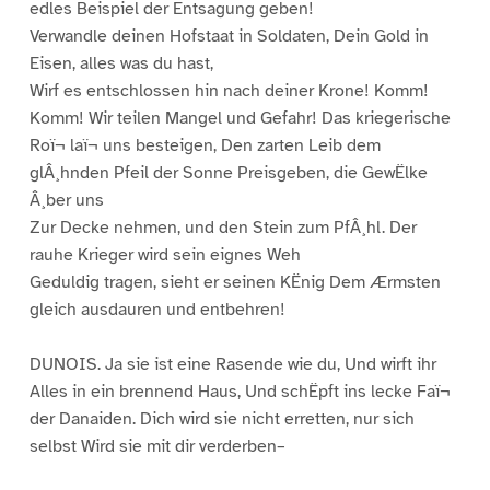
edles Beispiel der Entsagung geben!
Verwandle deinen Hofstaat in Soldaten, Dein Gold in
Eisen, alles was du hast,
Wirf es entschlossen hin nach deiner Krone! Komm!
Komm! Wir teilen Mangel und Gefahr! Das kriegerische
Roï¬ laï¬ uns besteigen, Den zarten Leib dem
glÂ¸hnden Pfeil der Sonne Preisgeben, die GewËlke
Â¸ber uns
Zur Decke nehmen, und den Stein zum PfÂ¸hl. Der
rauhe Krieger wird sein eignes Weh
Geduldig tragen, sieht er seinen KËnig Dem Ærmsten
gleich ausdauren und entbehren!
DUNOIS. Ja sie ist eine Rasende wie du, Und wirft ihr
Alles in ein brennend Haus, Und schËpft ins lecke Faï¬
der Danaiden. Dich wird sie nicht erretten, nur sich
selbst Wird sie mit dir verderben–