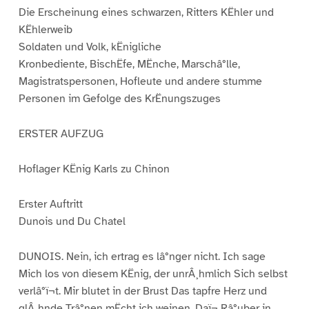
Die Erscheinung eines schwarzen, Ritters KËhler und
KËhlerweib
Soldaten und Volk, kËnigliche
Kronbediente, BischËfe, MËnche, Marschâ°lle,
Magistratspersonen, Hofleute und andere stumme
Personen im Gefolge des KrËnungszuges
ERSTER AUFZUG
Hoflager KËnig Karls zu Chinon
Erster Auftritt
Dunois und Du Chatel
DUNOIS. Nein, ich ertrag es lâ°nger nicht. Ich sage
Mich los von diesem KËnig, der unrÂ¸hmlich Sich selbst
verlâ°ï¬t. Mir blutet in der Brust Das tapfre Herz und
glÂ¸hnde Trâ°nen mËcht ich weinen, Daï¬ Râ°uber in