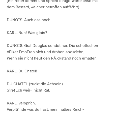
(Ein Ritter kommt und spricht einige Worte leise mit
dem Bastard, welcher betroffen auffâ°hrt)
DUNOIS. Auch das noch!
KARL. Nun! Was gibts?
DUNOIS. Graf Douglas sendet her. Die schottschen
VËlker EmpËren sich und drohen abzuziehn,
Wenn sie nicht heut den RÂ¸ckstand noch erhalten.
KARL. Du Chatel!
DU CHATEL (zuckt die Achseln).
Sire! Ich weiï¬ nicht Rat.
KARL. Versprich,
Verpfâ°nde was du hast, mein halbes Reich–