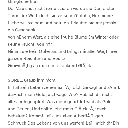
kËnigliche Blut
Der Valois ist nicht reiner, zieren wurde sie Den ersten
Thron der Welt–doch sie verschmâ°ht ihn, Nur meine
Liebe will sie sein und heiï¬en. Erlaubte sie mir jemals
ein Geschenk
Von hËherm Wert, als eine frÂ¸he Blume Im Winter oder
seltne Frucht! Von mir
Nimmt sie kein Opfer an, und bringt mir alle! Wagt ihren
ganzen Reichtum und Besitz
Groï¬mÂ¸tig an mein untersinkend GlÂ¸ck.
SOREL. Glaub ihm nicht.
Er hat sein Leben zehenmal fÂ¸r dich Gewagt und zÂ¸rnt,
daï¬ ich mein Gold jetzt wage. Wie? Hab ich dir nicht
alles froh geopfert, Was mehr geachtet wird als Gold
und Perlen, Und sollte jetzt mein GlÂ¸ck fÂ¸r mich
behalten? Komm! Laï¬ uns allen Â¸berflÂ¸ï¬gen
Schmuck Des Lebens von uns werfen! Laï¬ mich dir Ein