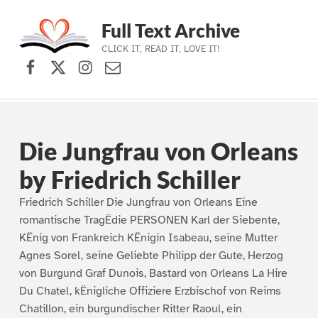
Full Text Archive
CLICK IT, READ IT, LOVE IT!
Facebook
X (formerly Twitter)
Instagram
Contact Us
Skip to main navigation
Skip to main content
Skip to footer
Die Jungfrau von Orleans
by Friedrich Schiller
Friedrich Schiller Die Jungfrau von Orleans Eine
romantische TragËdie PERSONEN Karl der Siebente,
KËnig von Frankreich KËnigin Isabeau, seine Mutter
Agnes Sorel, seine Geliebte Philipp der Gute, Herzog
von Burgund Graf Dunois, Bastard von Orleans La Hire
Du Chatel, kËnigliche Offiziere Erzbischof von Reims
Chatillon, ein burgundischer Ritter Raoul, ein