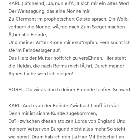
KARL (lâ°chelnd). Ja, nun erfÂ¸llt sich mir ein altes Wort
Der Weissagung, das eine Nonne mir
Zu Clermont im prophetschert Geiste sprach. Ein Weib,
verhieï¬ die Nonne, wÂ¸rde mich Zum Sieger machen
Â¸ber alle Feinde,
Und meiner Vâ°ter Krone mir erkâ°mpfen. Fern sucht ich
sie im Feindeslager auf,
Das Herz der Mutter hofft ich zu versËhnen, Hier steht
die Heldin, die nach Reims mich fÂ¸hrt, Durch meiner
Agnes Liebe werd ich siegen!
SOREL. Du wirsts durch deiner Freunde tapfres Schwert.
KARL. Auch von der Feinde Zwietracht hoff ich viel
Denn mir ist sichre Kunde zugekommen,
Daï¬ zwischen diesen stolzen Lords von England Und
meinem Vetter von Burgund nicht alles mehr So steht
wie sonst–Drum hab ich den La Hire Mit Botschaft an