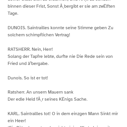
binnen dieser Frist, Sonst Â¸bergibt er sie am zwËlften
Tage.
DUNOIS. Saintrailles konnte seine Stimme geben Zu
solchem schimpflichen Vertrag!
RATSHERR. Nein, Herr!
Solang der Tapfre lebte, durfte nie Die Rede sein von
Fried und â¹bergabe.
Dunois. So ist er tot!
Ratsherr. An unsern Mauern sank
Der edle Held fÂ¸r seines KËnigs Sache.
KARL. Saintrallles tot! O in dem einzgen Mann Sinkt mir
ein Heer!