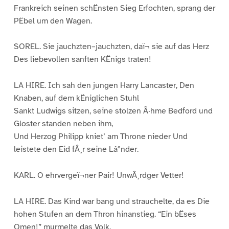
Frankreich seinen schËnsten Sieg Erfochten, sprang der
PËbel um den Wagen.
SOREL. Sie jauchzten–jauchzten, daï¬ sie auf das Herz
Des liebevollen sanften KËnigs traten!
LA HIRE. Ich sah den jungen Harry Lancaster, Den
Knaben, auf dem kËniglichen Stuhl
Sankt Ludwigs sitzen, seine stolzen Ã·hme Bedford und
Gloster standen neben ihm,
Und Herzog Philipp kniet’ am Throne nieder Und
leistete den Eid fÂ¸r seine Lâ°nder.
KARL. O ehrvergeï¬ner Pair! UnwÂ¸rdger Vetter!
LA HIRE. Das Kind war bang und strauchelte, da es Die
hohen Stufen an dem Thron hinanstieg. “Ein bËses
Omen!” murmelte das Volk,