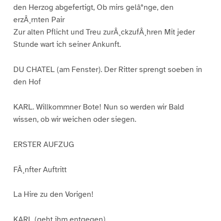
den Herzog abgefertigt, Ob mirs gelâ°nge, den
erzÂ¸rnten Pair
Zur alten Pflicht und Treu zurÂ¸ckzufÂ¸hren Mit jeder
Stunde wart ich seiner Ankunft.
DU CHATEL (am Fenster). Der Ritter sprengt soeben in
den Hof
KARL. Willkommner Bote! Nun so werden wir Bald
wissen, ob wir weichen oder siegen.
ERSTER AUFZUG
FÂ¸nfter Auftritt
La Hire zu den Vorigen!
KARL (geht ihm entgegen).