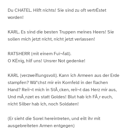
Du CHATEL. Hilft nichts! Sie sind zu oft vertrËstet
worden!
KARL. Es sind die besten Truppen meines Heers! Sie
sollen mich jetzt nicht, nicht jetzt verlassen!
RATSHERR (mit einem Fuï¬fall).
O KËnig, hilf uns! Unsrer Not gedenke!
KARL (verzweiflungsvoll). Kann ich Armeen aus der Erde
stampfen? Wâ°chst mir ein Kornfeld in der flachen
Hand? Reiï¬t mich in StÂ¸cken, reiï¬t das Herz mir aus,
Und mÂ¸nzet es statt Goldes! Blut hab ich FÂ¸r euch,
nicht Silber hab ich, noch Soldaten!
(Er sieht die Sorel hereintreten, und eilt ihr mit
ausgebreiteten Armen entgegen)