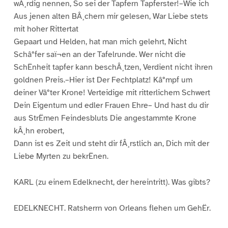
wÂ¸rdig nennen, So sei der Tapfern Tapferster!–Wie ich
Aus jenen alten BÂ¸chern mir gelesen, War Liebe stets
mit hoher Rittertat
Gepaart und Helden, hat man mich gelehrt, Nicht
Schâ°fer saï¬en an der Tafelrunde. Wer nicht die
SchËnheit tapfer kann beschÂ¸tzen, Verdient nicht ihren
goldnen Preis.–Hier ist Der Fechtplatz! Kâ°mpf um
deiner Vâ°ter Krone! Verteidige mit ritterlichem Schwert
Dein Eigentum und edler Frauen Ehre– Und hast du dir
aus StrËmen Feindesbluts Die angestammte Krone
kÂ¸hn erobert,
Dann ist es Zeit und steht dir fÂ¸rstlich an, Dich mit der
Liebe Myrten zu bekrËnen.
KARL (zu einem Edelknecht, der hereintritt). Was gibts?
EDELKNECHT. Ratsherrn von Orleans flehen um GehËr.