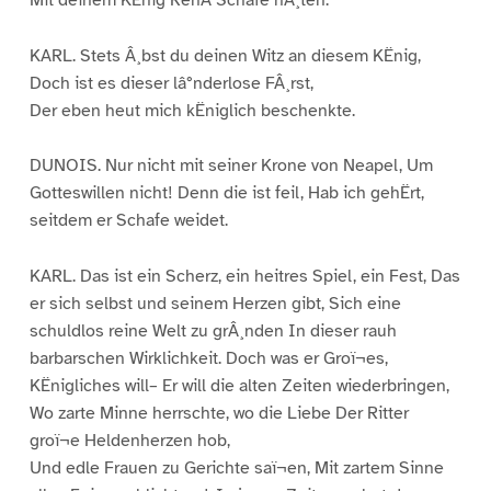
KARL. Stets Â¸bst du deinen Witz an diesem KËnig,
Doch ist es dieser lâ°nderlose FÂ¸rst,
Der eben heut mich kËniglich beschenkte.
DUNOIS. Nur nicht mit seiner Krone von Neapel, Um
Gotteswillen nicht! Denn die ist feil, Hab ich gehËrt,
seitdem er Schafe weidet.
KARL. Das ist ein Scherz, ein heitres Spiel, ein Fest, Das
er sich selbst und seinem Herzen gibt, Sich eine
schuldlos reine Welt zu grÂ¸nden In dieser rauh
barbarschen Wirklichkeit. Doch was er Groï¬es,
KËnigliches will– Er will die alten Zeiten wiederbringen,
Wo zarte Minne herrschte, wo die Liebe Der Ritter
groï¬e Heldenherzen hob,
Und edle Frauen zu Gerichte saï¬en, Mit zartem Sinne