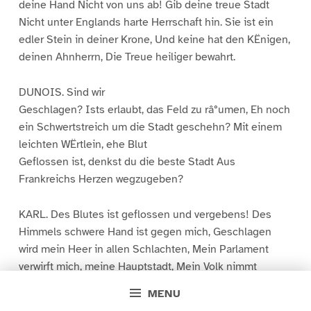
deine Hand Nicht von uns ab! Gib deine treue Stadt
Nicht unter Englands harte Herrschaft hin. Sie ist ein
edler Stein in deiner Krone, Und keine hat den KËnigen,
deinen Ahnherrn, Die Treue heiliger bewahrt.
DUNOIS. Sind wir
Geschlagen? Ists erlaubt, das Feld zu râ°umen, Eh noch
ein Schwertstreich um die Stadt geschehn? Mit einem
leichten WËrtlein, ehe Blut
Geflossen ist, denkst du die beste Stadt Aus
Frankreichs Herzen wegzugeben?
KARL. Des Blutes ist geflossen und vergebens! Des
Himmels schwere Hand ist gegen mich, Geschlagen
wird mein Heer in allen Schlachten, Mein Parlament
verwirft mich, meine Hauptstadt, Mein Volk nimmt
meinen Gegner jauchzend auf, Die mir die Nâ°chsten
MENU
sind am Blut, verlassen, Verraten mich–Die eigne Mutter