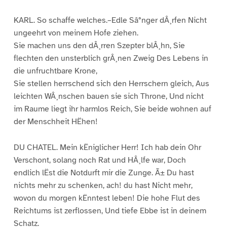
KARL. So schaffe welches.–Edle Sâ°nger dÂ¸rfen Nicht
ungeehrt von meinem Hofe ziehen.
Sie machen uns den dÂ¸rren Szepter blÂ¸hn, Sie
flechten den unsterblich grÂ¸nen Zweig Des Lebens in
die unfruchtbare Krone,
Sie stellen herrschend sich den Herrschern gleich, Aus
leichten WÂ¸nschen bauen sie sich Throne, Und nicht
im Raume liegt ihr harmlos Reich, Sie beide wohnen auf
der Menschheit HËhen!
DU CHATEL. Mein kËniglicher Herr! Ich hab dein Ohr
Verschont, solang noch Rat und HÂ¸lfe war, Doch
endlich lËst die Notdurft mir die Zunge. Ã± Du hast
nichts mehr zu schenken, ach! du hast Nicht mehr,
wovon du morgen kËnntest leben! Die hohe Flut des
Reichtums ist zerflossen, Und tiefe Ebbe ist in deinem
Schatz.