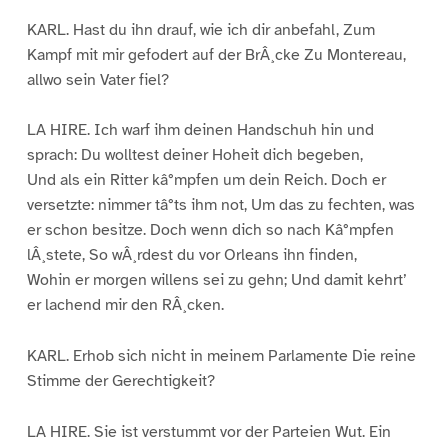
KARL. Hast du ihn drauf, wie ich dir anbefahl, Zum
Kampf mit mir gefodert auf der BrÂ¸cke Zu Montereau,
allwo sein Vater fiel?
LA HIRE. Ich warf ihm deinen Handschuh hin und
sprach: Du wolltest deiner Hoheit dich begeben,
Und als ein Ritter kâ°mpfen um dein Reich. Doch er
versetzte: nimmer tâ°ts ihm not, Um das zu fechten, was
er schon besitze. Doch wenn dich so nach Kâ°mpfen
lÂ¸stete, So wÂ¸rdest du vor Orleans ihn finden,
Wohin er morgen willens sei zu gehn; Und damit kehrt’
er lachend mir den RÂ¸cken.
KARL. Erhob sich nicht in meinem Parlamente Die reine
Stimme der Gerechtigkeit?
LA HIRE. Sie ist verstummt vor der Parteien Wut. Ein