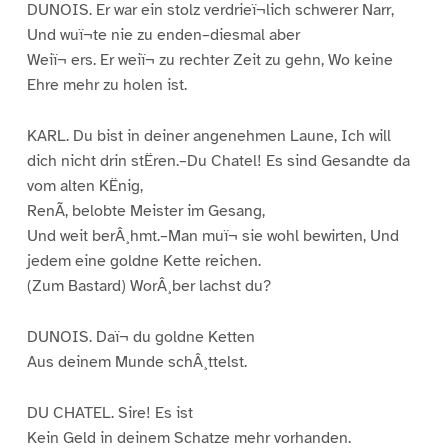
DUNOIS. Er war ein stolz verdrieï¬lich schwerer Narr,
Und wuï¬te nie zu enden–diesmal aber
Weiï¬ ers. Er weiï¬ zu rechter Zeit zu gehn, Wo keine
Ehre mehr zu holen ist.
KARL. Du bist in deiner angenehmen Laune, Ich will
dich nicht drin stËren.–Du Chatel! Es sind Gesandte da
vom alten KËnig,
RenÃ, belobte Meister im Gesang,
Und weit berÂ¸hmt.–Man muï¬ sie wohl bewirten, Und
jedem eine goldne Kette reichen.
(Zum Bastard) WorÂ¸ber lachst du?
DUNOIS. Daï¬ du goldne Ketten
Aus deinem Munde schÂ¸ttelst.
DU CHATEL. Sire! Es ist
Kein Geld in deinem Schatze mehr vorhanden.