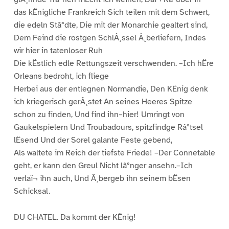
das kËnigliche Frankreich Sich teilen mit dem Schwert,
die edeln Stâ°dte, Die mit der Monarchie gealtert sind,
Dem Feind die rostgen SchlÂ¸ssel Â¸berliefern, Indes
wir hier in tatenloser Ruh
Die kËstlich edle Rettungszeit verschwenden. –Ich hËre
Orleans bedroht, ich fliege
Herbei aus der entlegnen Normandie, Den KËnig denk
ich kriegerisch gerÂ¸stet An seines Heeres Spitze
schon zu finden, Und find ihn–hier! Umringt von
Gaukelspielern Und Troubadours, spitzfindge Râ°tsel
lËsend Und der Sorel galante Feste gebend,
Als waltete im Reich der tiefste Friede! –Der Connetable
geht, er kann den Greul Nicht lâ°nger ansehn.–Ich
verlaï¬ ihn auch, Und Â¸bergeb ihn seinem bËsen
Schicksal.
DU CHATEL. Da kommt der KËnig!