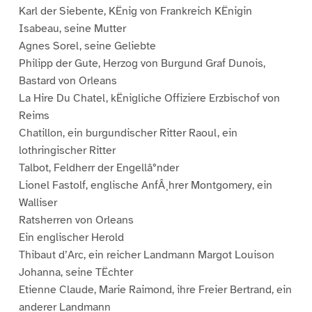
Karl der Siebente, KËnig von Frankreich KËnigin
Isabeau, seine Mutter
Agnes Sorel, seine Geliebte
Philipp der Gute, Herzog von Burgund Graf Dunois,
Bastard von Orleans
La Hire Du Chatel, kËnigliche Offiziere Erzbischof von
Reims
Chatillon, ein burgundischer Ritter Raoul, ein
lothringischer Ritter
Talbot, Feldherr der Engellâ°nder
Lionel Fastolf, englische AnfÂ¸hrer Montgomery, ein
Walliser
Ratsherren von Orleans
Ein englischer Herold
Thibaut d’Arc, ein reicher Landmann Margot Louison
Johanna, seine TËchter
Etienne Claude, Marie Raimond, ihre Freier Bertrand, ein
anderer Landmann