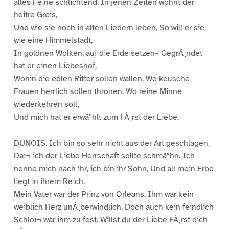
alles Feine schlichtend. In jenen Zeiten wohnt der
heitre Greis,
Und wie sie noch in alten Liedern leben, So will er sie,
wie eine Himmelstadt,
In goldnen Wolken, auf die Erde setzen– GegrÂ¸ndet
hat er einen Liebeshof,
Wohin die edlen Ritter sollen wallen, Wo keusche
Frauen herrlich sollen thronen, Wo reine Minne
wiederkehren soll,
Und mich hat er erwâ°hlt zum FÂ¸rst der Liebe.
DUNOIS. Ich bin so sehr nicht aus der Art geschlagen,
Daï¬ ich der Liebe Herrschaft sollte schmâ°hn. Ich
nenne mich nach ihr, ich bin ihr Sohn, Und all mein Erbe
liegt in ihrem Reich.
Mein Vater war der Prinz von Orleans, Ihm war kein
weiblich Herz unÂ¸berwindlich, Doch auch kein feindlich
Schloï¬ war ihm zu fest. Willst du der Liebe FÂ¸rst dich