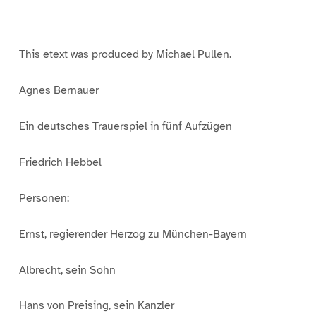
a
a
a
g
g
g
e
e
e
1
2
3
This etext was produced by Michael Pullen.
Agnes Bernauer
Ein deutsches Trauerspiel in fünf Aufzügen
Friedrich Hebbel
Personen:
Ernst, regierender Herzog zu München-Bayern
Albrecht, sein Sohn
Hans von Preising, sein Kanzler