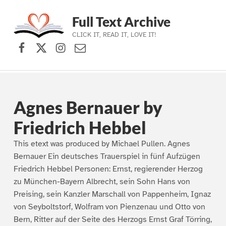
Full Text Archive
CLICK IT, READ IT, LOVE IT!
Facebook
X (formerly Twitter)
Instagram
Contact Us
Skip to main navigation
Skip to main content
Skip to footer
Agnes Bernauer by
Friedrich Hebbel
This etext was produced by Michael Pullen. Agnes
Bernauer Ein deutsches Trauerspiel in fünf Aufzügen
Friedrich Hebbel Personen: Ernst, regierender Herzog
zu München-Bayern Albrecht, sein Sohn Hans von
Preising, sein Kanzler Marschall von Pappenheim, Ignaz
von Seyboltstorf, Wolfram von Pienzenau und Otto von
Bern, Ritter auf der Seite des Herzogs Ernst Graf Törring,