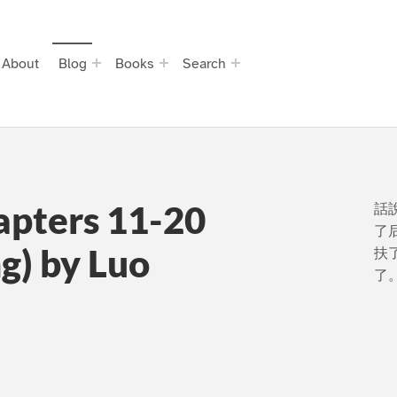
About
Blog
Books
Search
apters 11-20
話
了
g) by Luo
扶
了