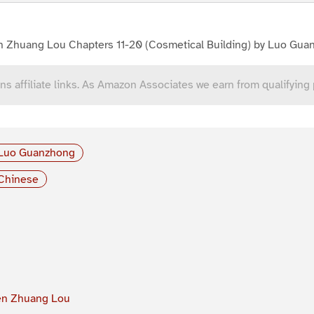
n Zhuang Lou Chapters 11-20 (Cosmetical Building) by Luo Gu
ns affiliate links. As Amazon Associates we earn from qualifying
Luo Guanzhong
Chinese
en Zhuang Lou