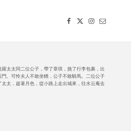
Facebook
X (formerly Twitter)
Instagram
Contact Us
說羅太太同二位公子，帶了章琪，挑了行李包裹，出
后門。可怜夫人不敢坐轎，公子不敢騎馬。二位公子
了太太，趁著月色，從小路上走出城來，往水云庵去
。