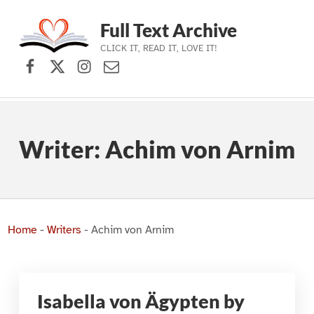
Full Text Archive
CLICK IT, READ IT, LOVE IT!
Facebook
X (formerly Twitter)
Instagram
Contact Us
Skip to main navigation
Skip to main content
Skip to footer
Writer:
Achim von Arnim
Home
-
Writers
-
Achim von Arnim
Isabella von Ägypten by