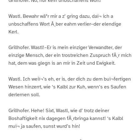
Grillhofer. No, nur kein unbschaffens Wort!
Wastl. Bewahr wâ°r mir a z’ gring dazu, daï¬ ich a
unbschaffens Wort Â¸ber eahm verlier–der elendige
Kerl.
Grillhofer. Wastl!–Er is mein einziger Verwandter, der
einzige Mensch, der ein trostreichen Zuspruch fÂ¸r mich
hat, dem was glegn is an mir in Zeit und Ewigkeit.
Wastl. Ich weiï¬’s eh, er is, der dich zu dem buï¬fertigen
Wesen hinzerrt, wie ‘s Kalbl zur Kuh, wenn’s es Saufen
derlernen soll.
Grillhofer. Hehe! Sixt, Wastl, wie d’ trotz deiner
Boshaftigkeit nix dagegen fÂ¸rbringa kannst! ‘s Kalbl
muï¬ ja saufen, sunst wurd’s hin!