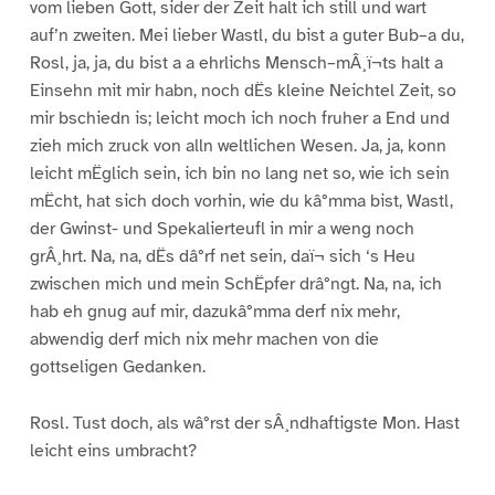
vom lieben Gott, sider der Zeit halt ich still und wart
auf’n zweiten. Mei lieber Wastl, du bist a guter Bub–a du,
Rosl, ja, ja, du bist a a ehrlichs Mensch–mÂ¸ï¬ts halt a
Einsehn mit mir habn, noch dËs kleine Neichtel Zeit, so
mir bschiedn is; leicht moch ich noch fruher a End und
zieh mich zruck von alln weltlichen Wesen. Ja, ja, konn
leicht mËglich sein, ich bin no lang net so, wie ich sein
mËcht, hat sich doch vorhin, wie du kâ°mma bist, Wastl,
der Gwinst- und Spekalierteufl in mir a weng noch
grÂ¸hrt. Na, na, dËs dâ°rf net sein, daï¬ sich ‘s Heu
zwischen mich und mein SchËpfer drâ°ngt. Na, na, ich
hab eh gnug auf mir, dazukâ°mma derf nix mehr,
abwendig derf mich nix mehr machen von die
gottseligen Gedanken.
Rosl. Tust doch, als wâ°rst der sÂ¸ndhaftigste Mon. Hast
leicht eins umbracht?