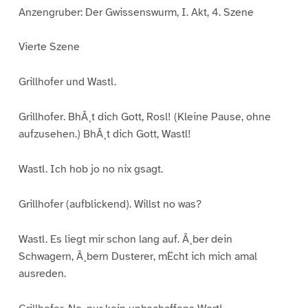
Anzengruber: Der Gwissenswurm, I. Akt, 4. Szene
Vierte Szene
Grillhofer und Wastl.
Grillhofer. BhÂ¸t dich Gott, Rosl! (Kleine Pause, ohne
aufzusehen.) BhÂ¸t dich Gott, Wastl!
Wastl. Ich hob jo no nix gsagt.
Grillhofer (aufblickend). Willst no was?
Wastl. Es liegt mir schon lang auf. Â¸ber dein
Schwagern, Â¸bern Dusterer, mËcht ich mich amal
ausreden.