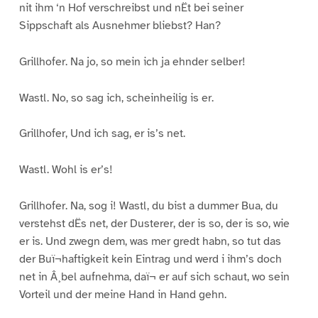
nit ihm ‘n Hof verschreibst und nËt bei seiner
Sippschaft als Ausnehmer bliebst? Han?
Grillhofer. Na jo, so mein ich ja ehnder selber!
Wastl. No, so sag ich, scheinheilig is er.
Grillhofer, Und ich sag, er is’s net.
Wastl. Wohl is er’s!
Grillhofer. Na, sog i! Wastl, du bist a dummer Bua, du
verstehst dËs net, der Dusterer, der is so, der is so, wie
er is. Und zwegn dem, was mer gredt habn, so tut das
der Buï¬haftigkeit kein Eintrag und werd i ihm’s doch
net in Â¸bel aufnehma, daï¬ er auf sich schaut, wo sein
Vorteil und der meine Hand in Hand gehn.