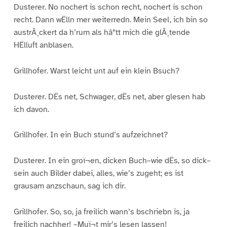
Dusterer. No nochert is schon recht, nochert is schon
recht. Dann wËlln mer weiterredn. Mein Seel, ich bin so
austrÂ¸ckert da h’rum als hâ°tt mich die glÂ¸tende
HËlluft anblasen.
Grillhofer. Warst leicht unt auf ein klein Bsuch?
Dusterer. DËs net, Schwager, dËs net, aber glesen hab
ich davon.
Grillhofer. In ein Buch stund’s aufzeichnet?
Dusterer. In ein groï¬en, dicken Buch–wie dËs, so dick–
sein auch Bilder dabei, alles, wie’s zugeht; es ist
grausam anzschaun, sag ich dir.
Grillhofer. So, so, ja freilich wann’s bschriebn is, ja
freilich nachher! –Muï¬t mir’s lesen lassen!