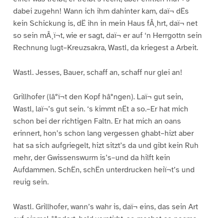
dabei zugehn! Wann ich ihm dahinter kam, daï¬ dËs
kein Schickung is, dË ihn in mein Haus fÂ¸hrt, daï¬ net
so sein mÂ¸ï¬t, wie er sagt, daï¬ er auf ‘n Herrgottn sein
Rechnung lugt–Kreuzsakra, Wastl, da kriegest a Arbeit.
Wastl. Jesses, Bauer, schaff an, schaff nur glei an!
Grillhofer (lâ°ï¬t den Kopf hâ°ngen). Laï¬ gut sein,
Wastl, laï¬’s gut sein. ‘s kimmt nËt a so.–Er hat mich
schon bei der richtigen Faltn. Er hat mich an oans
erinnert, hon’s schon lang vergessen ghabt–hizt aber
hat sa sich aufgriegelt, hizt sitzt’s da und gibt kein Ruh
mehr, der Gwissenswurm is’s–und da hilft kein
Aufdammen. SchËn, schËn unterdrucken heiï¬t’s und
reuig sein.
Wastl. Grillhofer, wann’s wahr is, daï¬ eins, das sein Art