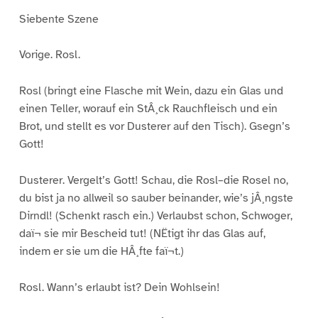
Siebente Szene
Vorige. Rosl.
Rosl (bringt eine Flasche mit Wein, dazu ein Glas und
einen Teller, worauf ein StÂ¸ck Rauchfleisch und ein
Brot, und stellt es vor Dusterer auf den Tisch). Gsegn’s
Gott!
Dusterer. Vergelt’s Gott! Schau, die Rosl–die Rosel no,
du bist ja no allweil so sauber beinander, wie’s jÂ¸ngste
Dirndl! (Schenkt rasch ein.) Verlaubst schon, Schwoger,
daï¬ sie mir Bescheid tut! (NËtigt ihr das Glas auf,
indem er sie um die HÂ¸fte faï¬t.)
Rosl. Wann’s erlaubt ist? Dein Wohlsein!