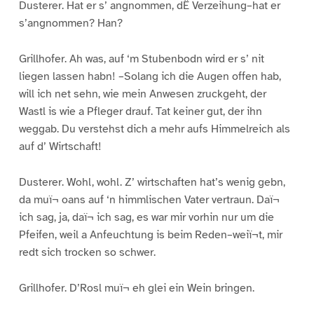
Dusterer. Hat er s’ angnommen, dË Verzeihung–hat er
s’angnommen? Han?
Grillhofer. Ah was, auf ‘m Stubenbodn wird er s’ nit
liegen lassen habn! –Solang ich die Augen offen hab,
will ich net sehn, wie mein Anwesen zruckgeht, der
Wastl is wie a Pfleger drauf. Tat keiner gut, der ihn
weggab. Du verstehst dich a mehr aufs Himmelreich als
auf d’ Wirtschaft!
Dusterer. Wohl, wohl. Z’ wirtschaften hat’s wenig gebn,
da muï¬ oans auf ‘n himmlischen Vater vertraun. Daï¬
ich sag, ja, daï¬ ich sag, es war mir vorhin nur um die
Pfeifen, weil a Anfeuchtung is beim Reden–weiï¬t, mir
redt sich trocken so schwer.
Grillhofer. D’Rosl muï¬ eh glei ein Wein bringen.