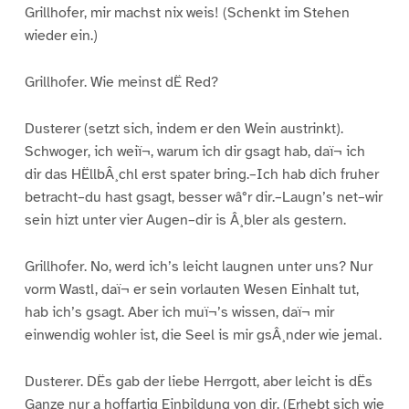
Grillhofer, mir machst nix weis! (Schenkt im Stehen
wieder ein.)
Grillhofer. Wie meinst dË Red?
Dusterer (setzt sich, indem er den Wein austrinkt).
Schwoger, ich weiï¬, warum ich dir gsagt hab, daï¬ ich
dir das HËllbÂ¸chl erst spater bring.–Ich hab dich fruher
betracht–du hast gsagt, besser wâ°r dir.–Laugn’s net–wir
sein hizt unter vier Augen–dir is Â¸bler als gestern.
Grillhofer. No, werd ich’s leicht laugnen unter uns? Nur
vorm Wastl, daï¬ er sein vorlauten Wesen Einhalt tut,
hab ich’s gsagt. Aber ich muï¬’s wissen, daï¬ mir
einwendig wohler ist, die Seel is mir gsÂ¸nder wie jemal.
Dusterer. DËs gab der liebe Herrgott, aber leicht is dËs
Ganze nur a hoffartig Einbildung von dir. (Erhebt sich wie