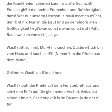
die Krankheiten abbeten kann, is a alte Gschicht!
Freilich ghËrt die rechte Frummheit und Buï¬fertigkeit
dazu! Wer nur unserm Herrgott ‘s Maul machen mËcht,
der richt nix. Nur an die Leut und an der eingriï¬nen
Gottlosigkeit liegt’s–an sonst nix–an sonst nix! (Pafft
Rauchwolken von sich.) Ja, ja.
Wastl (tritt zu ihm). Muï¬t nit rauchen, Dusterer! Ich bin
vom Haus und rauch a nËt! (Nimmt ihm die Pfeife aus
dem Mund.)
Grillhofer. Wastl–du Sikra h’nein!
Wastl (klopft die Pfeife auf dem Fensterbrett aus und
setzt den Fuï¬ auf die glimmende Asche). Verlaubst
schon. Um die Gselchtigkeit is ‘m Bauern ja do net z’
tun!