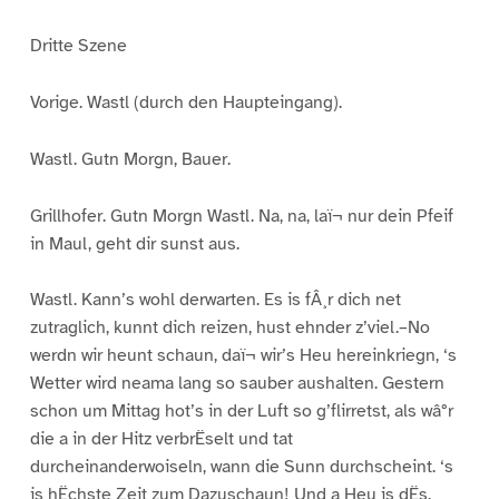
Dritte Szene
Vorige. Wastl (durch den Haupteingang).
Wastl. Gutn Morgn, Bauer.
Grillhofer. Gutn Morgn Wastl. Na, na, laï¬ nur dein Pfeif
in Maul, geht dir sunst aus.
Wastl. Kann’s wohl derwarten. Es is fÂ¸r dich net
zutraglich, kunnt dich reizen, hust ehnder z’viel.–No
werdn wir heunt schaun, daï¬ wir’s Heu hereinkriegn, ‘s
Wetter wird neama lang so sauber aushalten. Gestern
schon um Mittag hot’s in der Luft so g’flirretst, als wâ°r
die a in der Hitz verbrËselt und tat
durcheinanderwoiseln, wann die Sunn durchscheint. ‘s
is hËchste Zeit zum Dazuschaun! Und a Heu is dËs,