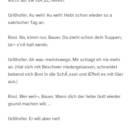
leicht auf sie stÂ¸tzt, herein.
Grillhofer. Au weh! Au weh! Hebt schon wieder so a
sakrischer Tag an.
Rosl. No, kimm nur, Bauer. Da steht schon dein Suppen;
laï¬ s’nit kalt werdn.
Grillhofer. Ah was–meintswegn. Mir schlagt eh nix mehr
an. (Hat sich mit Beschwer niedergelassen, schneidet
bebend sich Brot in die SchÂ¸ssel und lËffelt es mit Gier
aus.)
Rosl. Wer weiï¬, Bauer. Wann dich der liebe Gott wieder
gsund machen will. ..
Grillhofer. Er will aber net!