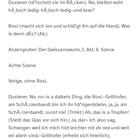
Dusterer (tâ°tschelt sie im RÂ¸cken). No, bleibst wohl
hÂ¸bsch ledig–hÂ¸bsch ledig–und brav?
Rosl (macht sich los und schlâ°gt ihn auf die Hand). Was
is denn dËs? (Ab.)
Anzengruber: Der Gwissenswurm, I. Akt, 8. Szene
Achte Szene
Vorige, ohne Rosl.
Dusterer. No, no–is a dalkets Ding, die Rosl.–Grillhofer,
am SchÂ¸rzenbandl bin ich ihr hâ°ngenbliebn, ja, ja, am
SchÂ¸rzenbandl, sunst nix! (Trinkt.) Ah, das is a Tropfen!
(Stellt das Glas vor sich hin.) Ja, daï¬ ich also sag,
Schwoger, weil ich mich hizt leichter mit dir red und weil
wir allein sind.–Grillhofer (erhebt sich feierlich),