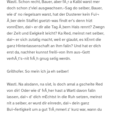
Wastl. Schon recht, Bauer, aber fÂ¸r a Kalbl warst mer
doch schon z’viel ausgwachsen.–Sag do selber, Bauer,
wie d’ no riegelsam warst, hat der Dusterer kein Fuï¬
Â¸ber dein Staffel gsetzt–was findt er’s denn hizt
vonnËten, daï¬ er dir alle Tag Â¸bern Hals rennt? Zwegn
der Zeit und Ewigkeit leicht? Ka Red, meinst net selber,
daï¬ er sich zutatig macht, weil er glaubt, es kËnnt die
ganz Hinterlassenschaft an ihm falln? Und hat er dich
erst da, nachher kunnst freili–von ihm aus–Gott
verhÂ¸t’s–nit frÂ¸h gnug selig werdn.
Grillhofer. So mein ich ja eh selber!
Wastl. Na alsdann, na sixt, is doch amal a gscheite Red
von dir! Oder wie d’ frÂ¸her hast a Wartl davon falln
lassen, daï¬ d’ dich mËchtst in die Ruh setzen, meinst
nit a selber, er wurd dir einredn, daï¬ dein ganz
Buï¬fertigkeit um a gut TrÂ¸mmerl z’ kurz war, wann du