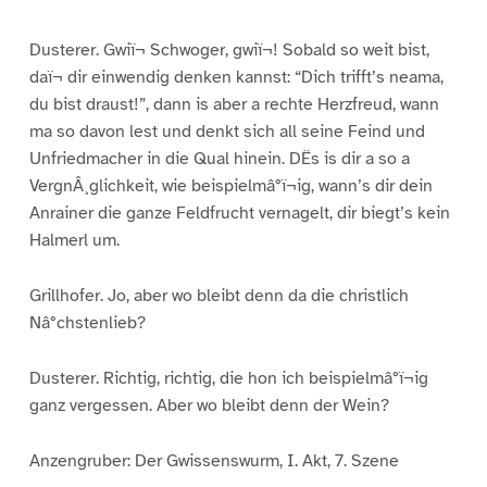
Dusterer. Gwiï¬ Schwoger, gwiï¬! Sobald so weit bist,
daï¬ dir einwendig denken kannst: “Dich trifft’s neama,
du bist draust!”, dann is aber a rechte Herzfreud, wann
ma so davon lest und denkt sich all seine Feind und
Unfriedmacher in die Qual hinein. DËs is dir a so a
VergnÂ¸glichkeit, wie beispielmâ°ï¬ig, wann’s dir dein
Anrainer die ganze Feldfrucht vernagelt, dir biegt’s kein
Halmerl um.
Grillhofer. Jo, aber wo bleibt denn da die christlich
Nâ°chstenlieb?
Dusterer. Richtig, richtig, die hon ich beispielmâ°ï¬ig
ganz vergessen. Aber wo bleibt denn der Wein?
Anzengruber: Der Gwissenswurm, I. Akt, 7. Szene