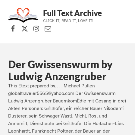
Full Text Archive
CLICK IT, READ IT, LOVE IT!
Facebook
X (formerly Twitter)
Instagram
Contact Us
Skip to main navigation
Skip to main content
Skip to footer
Der Gwissenswurm by
Ludwig Anzengruber
This Etext prepared by. . . . Michael Pullen
globaltraveler5565@yahoo.com Der Gwissenswurm
Ludwig Anzengruber BauernkomËdie mit Gesang in drei
Akten Personen: Grillhofer, ein reicher Bauer Nikodemi
Dusterer, sein Schwager Wastl, Michl, Rosl und
Annemirl, Dienstleute bei Grillhofer Die Horlacher-Lies
Leonhardt, Fuhrknecht Poltner, der Bauer an der