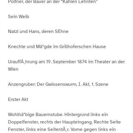
Poltner, der Bauer an der “Kahlen Lehnten”
Sein Weib
Natzl und Hans, deren SËhne
Knechte und Mâ°gde im Grillhoferschen Hause
UrauffÂ¸hrung am 19. September 1874 im Theater an der
Wien
Anzengruber: Der Gwissenswurm, I. Akt, 1. Szene
Erster Akt
Wohlhâ°bige Bauernstube. Hintergrund links ein
Doppelfenster, rechts der Haupteingang. Rechte Seite
Fenster, links eine SeitentÂ¸r. Vorne gegen links ein