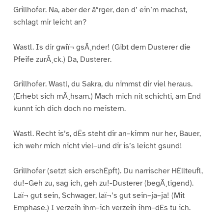
Grillhofer. Na, aber der â°rger, den d’ ein’m machst,
schlagt mir leicht an?
Wastl. Is dir gwiï¬ gsÂ¸nder! (Gibt dem Dusterer die
Pfeife zurÂ¸ck.) Da, Dusterer.
Grillhofer. Wastl, du Sakra, du nimmst dir viel heraus.
(Erhebt sich mÂ¸hsam.) Mach mich nit schichti, am End
kunnt ich dich doch no meistern.
Wastl. Recht is’s, dËs steht dir an–kimm nur her, Bauer,
ich wehr mich nicht viel–und dir is’s leicht gsund!
Grillhofer (setzt sich erschËpft). Du narrischer HËllteufl,
du!–Geh zu, sag ich, geh zu!-Dusterer (begÂ¸tigend).
Laï¬ gut sein, Schwager, laï¬’s gut sein–ja–ja! (Mit
Emphase.) I verzeih ihm–ich verzeih ihm–dËs tu ich.