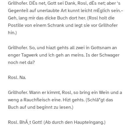
Grillhofer. DËs net, Gott sei Dank, Rosl, dËs net; aber ‘s
Gegenteil auf unerlaubte Art kunnt leicht mËglich sein.–
Geh, lang mir das dicke Buch dort her. (Rosl holt die
Postille von einem Schrank und legt sie vor Grillhofer
hin.)
Grillhofer. So, und hiazt gehts all zwei in Gottsnam an
enger Tagwerk und ich geh an meins. Is der Schwager
noch net da?
Rosl. Na.
Grillhofer. Wann er kimmt, Rosl, so bring ein Wein und a
weng a Rauchfleisch eine. Hizt gehts. (Schlâ°gt das
Buch auf und beginnt zu lesen.)
Rosl. BhÂ¸t Gott! (Ab durch den Haupteingang.)