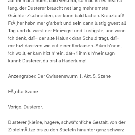
auf einmal â°ndert, bald verstirbt, so machst es neama
lang, der Dusterer braucht net lang mehr ernste
Gsichter z’schneiden, der konn bald lachen. Kreuzteufl!
FrÂ¸her habn mer g’arbeit und sein dann lustig gwest all
Tag und du warst der Fleiï¬igst und Lustigste, und wann
ich denk, daï¬ der alte Halunk dran Schuld tragt, daï¬
mir hizt dasitzen wie auf einer Kartausen–Sikra h’nein,
ich wollt, er kam hizt h’rein, daï¬ i ihm’s h’neinsagn
kunnt: Dusterer, du bist a Haderlump!
Anzengruber: Der Gwissenswurm, I. Akt, 5. Szene
FÂ¸nfte Szene
Vorige. Dusterer.
Dusterer (kleine, hagere, schwâ°chliche Gestalt, von der
ZipfelmÂ¸tze bis zu den Stiefeln hinunter ganz schwarz