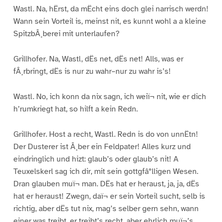
Wastl. Na, hËrst, da mËcht eins doch glei narrisch werdn!
Wann sein Vorteil is, meinst nit, es kunnt wohl a a kleine
SpitzbÂ¸berei mit unterlaufen?
Grillhofer. Na, Wastl, dËs net, dËs net! Alls, was er
fÂ¸rbringt, dËs is nur zu wahr–nur zu wahr is’s!
Wastl. No, ich konn da nix sagn, ich weiï¬ nit, wie er dich
h’rumkriegt hat, so hilft a kein Redn.
Grillhofer. Host a recht, Wastl. Redn is do von unnËtn!
Der Dusterer ist Â¸ber ein Feldpater! Alles kurz und
eindringlich und hizt: glaub’s oder glaub’s nit! A
Teuxelskerl sag ich dir, mit sein gottgfâ°lligen Wesen.
Dran glauben muï¬ man. DËs hat er heraust, ja, ja, dËs
hat er heraust! Zwegn, daï¬ er sein Vorteil sucht, selb is
richtig, aber dËs tut nix, mag’s selber gern sehn, wann
einer was treibt, er treibt’s recht, aber ehrlich muï¬’s