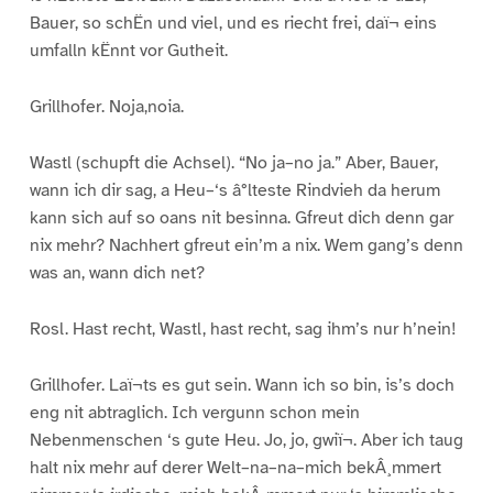
Bauer, so schËn und viel, und es riecht frei, daï¬ eins
umfalln kËnnt vor Gutheit.
Grillhofer. Noja,noia.
Wastl (schupft die Achsel). “No ja–no ja.” Aber, Bauer,
wann ich dir sag, a Heu–‘s â°lteste Rindvieh da herum
kann sich auf so oans nit besinna. Gfreut dich denn gar
nix mehr? Nachhert gfreut ein’m a nix. Wem gang’s denn
was an, wann dich net?
Rosl. Hast recht, Wastl, hast recht, sag ihm’s nur h’nein!
Grillhofer. Laï¬ts es gut sein. Wann ich so bin, is’s doch
eng nit abtraglich. Ich vergunn schon mein
Nebenmenschen ‘s gute Heu. Jo, jo, gwiï¬. Aber ich taug
halt nix mehr auf derer Welt–na–na–mich bekÂ¸mmert