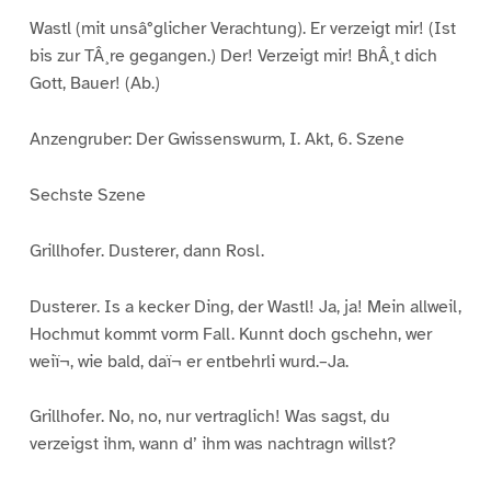
Wastl (mit unsâ°glicher Verachtung). Er verzeigt mir! (Ist
bis zur TÂ¸re gegangen.) Der! Verzeigt mir! BhÂ¸t dich
Gott, Bauer! (Ab.)
Anzengruber: Der Gwissenswurm, I. Akt, 6. Szene
Sechste Szene
Grillhofer. Dusterer, dann Rosl.
Dusterer. Is a kecker Ding, der Wastl! Ja, ja! Mein allweil,
Hochmut kommt vorm Fall. Kunnt doch gschehn, wer
weiï¬, wie bald, daï¬ er entbehrli wurd.–Ja.
Grillhofer. No, no, nur vertraglich! Was sagst, du
verzeigst ihm, wann d’ ihm was nachtragn willst?