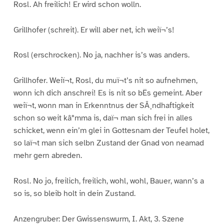
Rosl. Ah freilich! Er wird schon wolln.
Grillhofer (schreit). Er will aber net, ich weiï¬’s!
Rosl (erschrocken). No ja, nachher is’s was anders.
Grillhofer. Weiï¬t, Rosl, du muï¬t’s nit so aufnehmen,
wonn ich dich anschrei! Es is nit so bËs gemeint. Aber
weiï¬t, wonn man in Erkenntnus der SÂ¸ndhaftigkeit
schon so weit kâ°mma is, daï¬ man sich frei in alles
schicket, wenn ein’m glei in Gottesnam der Teufel holet,
so laï¬t man sich selbn Zustand der Gnad von neamad
mehr gern abreden.
Rosl. No jo, freilich, freilich, wohl, wohl, Bauer, wann’s a
so is, so bleib holt in dein Zustand.
Anzengruber: Der Gwissenswurm, I. Akt, 3. Szene