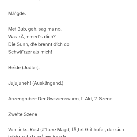
Mâ°gde.
Mei Bub, geh, sag ma no,
Was kÂ¸mmert’s dich?
Die Sunn, die brennt dich do
Schwâ°rzer als mich!
Beide (Jodler).
Jujujuheh! (Ausklingend.)
Anzengruber: Der Gwissenswurm, I. Akt, 2. Szene
Zweite Szene
Von links: Rosl (â°ltere Magd) fÂ¸hrt Grillhofer, der sich