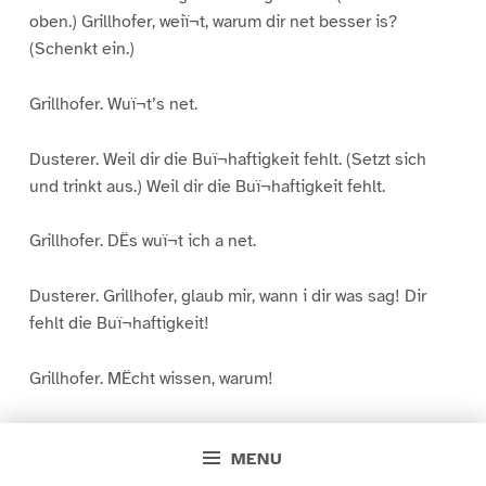
oben.) Grillhofer, weiï¬t, warum dir net besser is?
(Schenkt ein.)
Grillhofer. Wuï¬t’s net.
Dusterer. Weil dir die Buï¬haftigkeit fehlt. (Setzt sich
und trinkt aus.) Weil dir die Buï¬haftigkeit fehlt.
Grillhofer. DËs wuï¬t ich a net.
Dusterer. Grillhofer, glaub mir, wann i dir was sag! Dir
fehlt die Buï¬haftigkeit!
Grillhofer. MËcht wissen, warum!
Dusterer. So, so–beispielmâ°ï¬ig laï¬ dir sagn, es is a
MENU
Unterschied zwischen Frummheit und Frummheit und