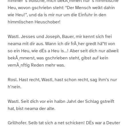
nimmer ‘s irdische, mich bekÂ¸mmert nur ‘s himmlische
Heu, wovon gschriebn steht: “Der Mensch welkt dahin
wie Heu!”, und da is mir nur um die Einfuhr in den
himmlischen Heuschober!
Wastl. Jesses und Joseph, Bauer, mir kennt sich frei
neama mit dir aus. Wann ich dir frÂ¸her gredt hâ°tt von
so ein Heu, wie dËs a Heu is…! Aber seit dich nur allweil
bekÂ¸mmerst, was gschrieben steht, gibst auf kein
vernÂ¸nftig Reden mehr was.
Rosl. Hast recht, Wastl, hast schon recht, sag ihm’s nur
h’nein.
Wastl. Seit dich vor ein halbn Jahrl der Schlag gstreift
hat, bist neama der alte.
Grillhofer. Selb tat sich a net schicken! DËs war a Deuter