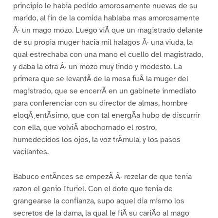
principio le habia pedido amorosamente nuevas de su
marido, al fin de la comida hablaba mas amorosamente
Â· un mago mozo. Luego viÃ que un magistrado delante
de su propia muger hacia mil halagos Â· una viuda, la
qual estrechaba con una mano el cuello del magistrado,
y daba la otra Â· un mozo muy lindo y modesto. La
primera que se levantÃ de la mesa fuÃ la muger del
magistrado, que se encerrÃ en un gabinete inmediato
para conferenciar con su director de almas, hombre
eloqÂ¸entÃsimo, que con tal energÃa hubo de discurrir
con ella, que volviÃ abochornado el rostro,
humedecidos los ojos, la voz trÃmula, y los pasos
vacilantes.
Babuco entÃnces se empezÃ Â· rezelar de que tenia
razon el genio Ituriel. Con el dote que tenia de
grangearse la confianza, supo aquel dia mismo los
secretos de la dama, la qual le fiÃ su cariÃo al mago