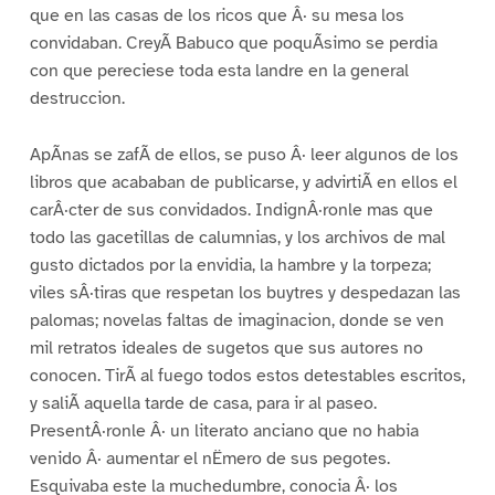
que en las casas de los ricos que Â· su mesa los
convidaban. CreyÃ Babuco que poquÃsimo se perdia
con que pereciese toda esta landre en la general
destruccion.
ApÃnas se zafÃ de ellos, se puso Â· leer algunos de los
libros que acababan de publicarse, y advirtiÃ en ellos el
carÂ·cter de sus convidados. IndignÂ·ronle mas que
todo las gacetillas de calumnias, y los archivos de mal
gusto dictados por la envidia, la hambre y la torpeza;
viles sÂ·tiras que respetan los buytres y despedazan las
palomas; novelas faltas de imaginacion, donde se ven
mil retratos ideales de sugetos que sus autores no
conocen. TirÃ al fuego todos estos detestables escritos,
y saliÃ aquella tarde de casa, para ir al paseo.
PresentÂ·ronle Â· un literato anciano que no habia
venido Â· aumentar el nËmero de sus pegotes.
Esquivaba este la muchedumbre, conocia Â· los