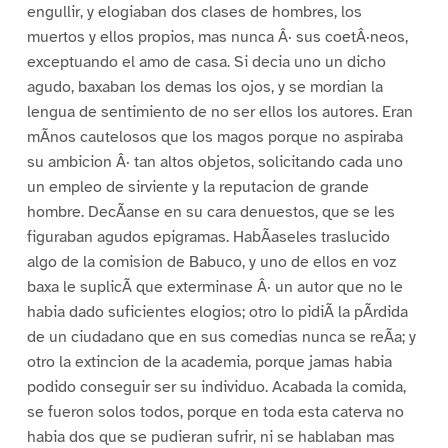
engullir, y elogiaban dos clases de hombres, los
muertos y ellos propios, mas nunca Â· sus coetÂ·neos,
exceptuando el amo de casa. Si decia uno un dicho
agudo, baxaban los demas los ojos, y se mordian la
lengua de sentimiento de no ser ellos los autores. Eran
mÃnos cautelosos que los magos porque no aspiraba
su ambicion Â· tan altos objetos, solicitando cada uno
un empleo de sirviente y la reputacion de grande
hombre. DecÃanse en su cara denuestos, que se les
figuraban agudos epigramas. HabÃaseles traslucido
algo de la comision de Babuco, y uno de ellos en voz
baxa le suplicÃ que exterminase Â· un autor que no le
habia dado suficientes elogios; otro lo pidiÃ la pÃrdida
de un ciudadano que en sus comedias nunca se reÃa; y
otro la extincion de la academia, porque jamas habia
podido conseguir ser su individuo. Acabada la comida,
se fueron solos todos, porque en toda esta caterva no
habia dos que se pudieran sufrir, ni se hablaban mas