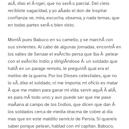
asÃ, dixo el Â·ngel, que no serÂ·s parcial. Del cielo
recibiste sagacidad, y yo aÃado el don de inspirar
confianza: ve, mira, escucha, observa, y nada temas, que
en todas partes serÂ·s bien visto.
MontÃ pues Babuco en su camello, y se marchÃ con
sus sirvientes. Al cabo de algunas jornadas, encontrÃ en
los valles de Senaar el exÃrcito persa que iba Â· pelear
con el exÃrcito indio; y dirigiÃndose Â· un soldado que
hallÃ en un parage remoto, le preguntÃ qual era el
motivo de la guerra. Por los Dioses celestiales, que no
lo sÃ, dixo el soldado, ni me importa; mi oficio es matar
Ã que me maten para ganar mi vida: servir aquÃ Ã allÃ,
es para mÃ todo uno; y aun puede ser que me pase
maÃana al campo de los Indios, que dicen que dan Â·
los soldados cerca de media-dracma de cobre al dia
mas que en este maldito servicio de Persia. Si quereis
saber porque pelean, hablad con mi capitan. Babuco,