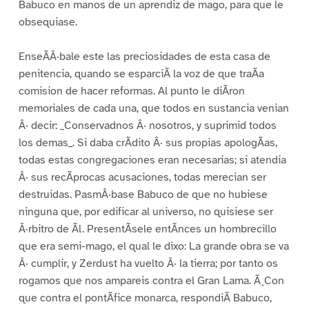
Babuco en manos de un aprendiz de mago, para que le
obsequiase.
EnseÃÂ·bale este las preciosidades de esta casa de
penitencia, quando se esparciÃ la voz de que traÃa
comision de hacer reformas. Al punto le diÃron
memoriales de cada una, que todos en sustancia venian
Â· decir: _Conservadnos Â· nosotros, y suprimid todos
los demas_. Si daba crÃdito Â· sus propias apologÃas,
todas estas congregaciones eran necesarias; si atendia
Â· sus recÃprocas acusaciones, todas merecian ser
destruidas. PasmÂ·base Babuco de que no hubiese
ninguna que, por edificar al universo, no quisiese ser
Â·rbitro de Ãl. PresentÃsele entÃnces un hombrecillo
que era semi-mago, el qual le dixo: La grande obra se va
Â· cumplir, y Zerdust ha vuelto Â· la tierra; por tanto os
rogamos que nos ampareis contra el Gran Lama. Ã¸Con
que contra el pontÃfice monarca, respondiÃ Babuco,