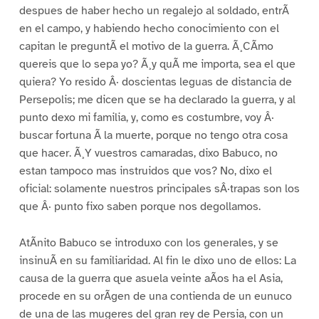
despues de haber hecho un regalejo al soldado, entrÃ
en el campo, y habiendo hecho conocimiento con el
capitan le preguntÃ el motivo de la guerra. Ã¸CÃmo
quereis que lo sepa yo? Ã¸y quÃ me importa, sea el que
quiera? Yo resido Â· doscientas leguas de distancia de
Persepolis; me dicen que se ha declarado la guerra, y al
punto dexo mi familia, y, como es costumbre, voy Â·
buscar fortuna Ã la muerte, porque no tengo otra cosa
que hacer. Ã¸Y vuestros camaradas, dixo Babuco, no
estan tampoco mas instruidos que vos? No, dixo el
oficial: solamente nuestros principales sÂ·trapas son los
que Â· punto fixo saben porque nos degollamos.
AtÃnito Babuco se introduxo con los generales, y se
insinuÃ en su familiaridad. Al fin le dixo uno de ellos: La
causa de la guerra que asuela veinte aÃos ha el Asia,
procede en su orÃgen de una contienda de un eunuco
de una de las mugeres del gran rey de Persia, con un