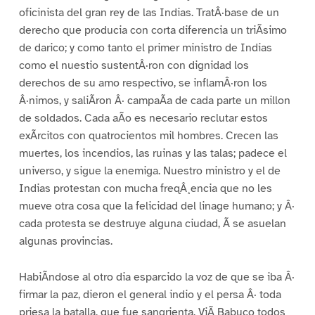
oficinista del gran rey de las Indias. TratÂ·base de un
derecho que producia con corta diferencia un triÃsimo
de darico; y como tanto el primer ministro de Indias
como el nuestio sustentÂ·ron con dignidad los
derechos de su amo respectivo, se inflamÂ·ron los
Â·nimos, y saliÃron Â· campaÃa de cada parte un millon
de soldados. Cada aÃo es necesario reclutar estos
exÃrcitos con quatrocientos mil hombres. Crecen las
muertes, los incendios, las ruinas y las talas; padece el
universo, y sigue la enemiga. Nuestro ministro y el de
Indias protestan con mucha freqÂ¸encia que no les
mueve otra cosa que la felicidad del linage humano; y Â·
cada protesta se destruye alguna ciudad, Ã se asuelan
algunas provincias.
HabiÃndose al otro dia esparcido la voz de que se iba Â·
firmar la paz, dieron el general indio y el persa Â· toda
priesa la batalla, que fue sangrienta. ViÃ Babuco todos