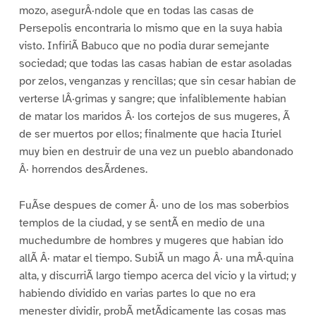
mozo, asegurÂ·ndole que en todas las casas de
Persepolis encontraria lo mismo que en la suya habia
visto. InfiriÃ Babuco que no podia durar semejante
sociedad; que todas las casas habian de estar asoladas
por zelos, venganzas y rencillas; que sin cesar habian de
verterse lÂ·grimas y sangre; que infaliblemente habian
de matar los maridos Â· los cortejos de sus mugeres, Ã
de ser muertos por ellos; finalmente que hacia Ituriel
muy bien en destruir de una vez un pueblo abandonado
Â· horrendos desÃrdenes.
FuÃse despues de comer Â· uno de los mas soberbios
templos de la ciudad, y se sentÃ en medio de una
muchedumbre de hombres y mugeres que habian ido
allÃ Â· matar el tiempo. SubiÃ un mago Â· una mÂ·quina
alta, y discurriÃ largo tiempo acerca del vicio y la virtud; y
habiendo dividido en varias partes lo que no era
menester dividir, probÃ metÃdicamente las cosas mas