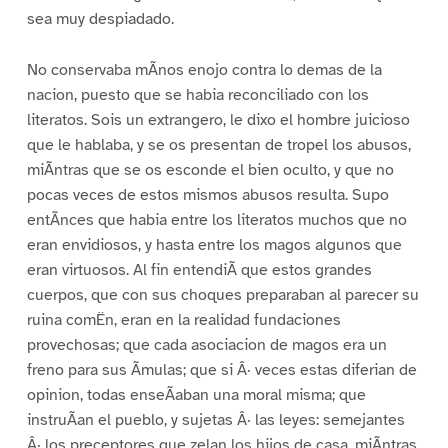
sea muy despiadado.
No conservaba mÃnos enojo contra lo demas de la
nacion, puesto que se habia reconciliado con los
literatos. Sois un extrangero, le dixo el hombre juicioso
que le hablaba, y se os presentan de tropel los abusos,
miÃntras que se os esconde el bien oculto, y que no
pocas veces de estos mismos abusos resulta. Supo
entÃnces que habia entre los literatos muchos que no
eran envidiosos, y hasta entre los magos algunos que
eran virtuosos. Al fin entendiÃ que estos grandes
cuerpos, que con sus choques preparaban al parecer su
ruina comËn, eran en la realidad fundaciones
provechosas; que cada asociacion de magos era un
freno para sus Ãmulas; que si Â· veces estas diferian de
opinion, todas enseÃaban una moral misma; que
instruÃan el pueblo, y sujetas Â· las leyes: semejantes
Â· los preceptores que zelan los hijos de casa, miÃntras