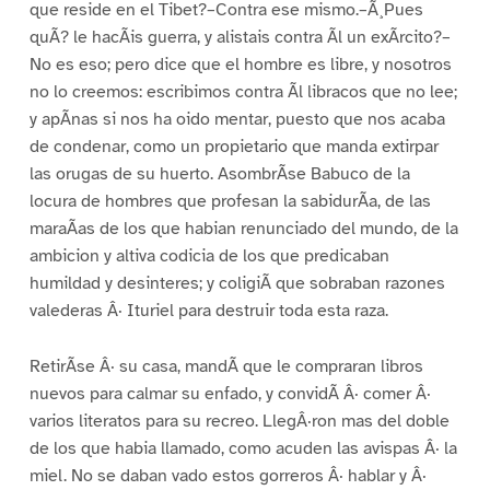
que reside en el Tibet?–Contra ese mismo.–Ã¸Pues
quÃ? le hacÃis guerra, y alistais contra Ãl un exÃrcito?–
No es eso; pero dice que el hombre es libre, y nosotros
no lo creemos: escribimos contra Ãl libracos que no lee;
y apÃnas si nos ha oido mentar, puesto que nos acaba
de condenar, como un propietario que manda extirpar
las orugas de su huerto. AsombrÃse Babuco de la
locura de hombres que profesan la sabidurÃa, de las
maraÃas de los que habian renunciado del mundo, de la
ambicion y altiva codicia de los que predicaban
humildad y desinteres; y coligiÃ que sobraban razones
valederas Â· Ituriel para destruir toda esta raza.
RetirÃse Â· su casa, mandÃ que le compraran libros
nuevos para calmar su enfado, y convidÃ Â· comer Â·
varios literatos para su recreo. LlegÂ·ron mas del doble
de los que habia llamado, como acuden las avispas Â· la
miel. No se daban vado estos gorreros Â· hablar y Â·