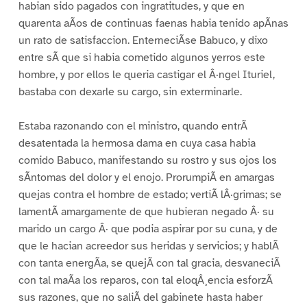
habian sido pagados con ingratitudes, y que en
quarenta aÃos de continuas faenas habia tenido apÃnas
un rato de satisfaccion. EnterneciÃse Babuco, y dixo
entre sÃ que si habia cometido algunos yerros este
hombre, y por ellos le queria castigar el Â·ngel Ituriel,
bastaba con dexarle su cargo, sin exterminarle.
Estaba razonando con el ministro, quando entrÃ
desatentada la hermosa dama en cuya casa habia
comido Babuco, manifestando su rostro y sus ojos los
sÃntomas del dolor y el enojo. ProrumpiÃ en amargas
quejas contra el hombre de estado; vertiÃ lÂ·grimas; se
lamentÃ amargamente de que hubieran negado Â· su
marido un cargo Â· que podia aspirar por su cuna, y de
que le hacian acreedor sus heridas y servicios; y hablÃ
con tanta energÃa, se quejÃ con tal gracia, desvaneciÃ
con tal maÃa los reparos, con tal eloqÂ¸encia esforzÃ
sus razones, que no saliÃ del gabinete hasta haber