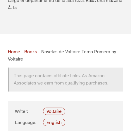
cargo el departamento de la alta Asia. BaxÃ una maÃana
Â· la
Home
-
Books
-
Novelas de Voltaire Tomo Primero by
Voltaire
This page contains affiliate links. As Amazon
Associates we earn from qualifying purchases.
Writer:
Voltaire
Language:
English