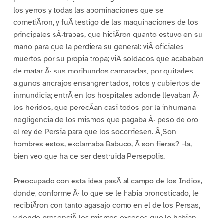
los yerros y todas las abominaciones que se
cometiÃron, y fuÃ testigo de las maquinaciones de los
principales sÂ·trapas, que hiciÃron quanto estuvo en su
mano para que la perdiera su general: viÃ oficiales
muertos por su propia tropa; viÃ soldados que acababan
de matar Â· sus moribundos camaradas, por quitarles
algunos andrajos ensangrentados, rotos y cubiertos de
inmundicia; entrÃ en los hospitales adonde llevaban Â·
los heridos, que perecÃan casi todos por la inhumana
negligencia de los mismos que pagaba Â· peso de oro
el rey de Persia para que los socorriesen. Ã¸Son
hombres estos, exclamaba Babuco, Ã son fieras? Ha,
bien veo que ha de ser destruida Persepolis.
Preocupado con esta idea pasÃ al campo de los Indios,
donde, conforme Â· lo que se le habia pronosticado, le
recibiÃron con tanto agasajo como en el de los Persas,
y donde presenciÃ los mismos excesos que le habian