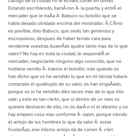
castigo de la ciudad no le echara Ituriel en olvido.
Estando escribiendo, llamÂ·ron Â· la puerta, y entrÃ el
mercader que le traÃa Â· Babuco su bolsillo que se
habia dexado olvidado encima del mostrador. Ã¸CÃmo
es posible, dixo Babuco, que seais tan generoso y
escrupuloso, despues de haber tenido cara para
venderme vuestras buxerÃas quatro tanto mas de lo que
valen? No hay en toda la ciudad, le respondiÃ el
mercader, negociante ninguno algo conocido, que no
hubiese venido Â· traeros el bolsillo; mas quando os
han dicho que os he vendido lo que en mi tienda habeis
comprado el quadruplo de su valor, os han engaÃado,
porque os lo he vendido diez veces mas de lo que ello
vale; y esto es tan cierto, que si dentro de un mes os
quereis deshacer de ello, no os darÂ·n ni el diezmo: y no
hay empero cosa mas conforme Â· razon, porque siendo
el antojo de los hombres lo que da valor Â· estas
fruslerÃas, ese mismo antojo da de comer Â· cien