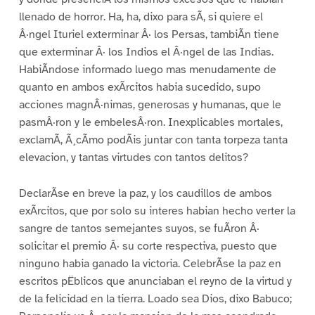
llenado de horror. Ha, ha, dixo para sÃ, si quiere el
Â·ngel Ituriel exterminar Â· los Persas, tambiÃn tiene
que exterminar Â· los Indios el Â·ngel de las Indias.
HabiÃndose informado luego mas menudamente de
quanto en ambos exÃrcitos habia sucedido, supo
acciones magnÂ·nimas, generosas y humanas, que le
pasmÂ·ron y le embelesÂ·ron. Inexplicables mortales,
exclamÃ, Ã¸cÃmo podÃis juntar con tanta torpeza tanta
elevacion, y tantas virtudes con tantos delitos?
DeclarÃse en breve la paz, y los caudillos de ambos
exÃrcitos, que por solo su interes habian hecho verter la
sangre de tantos semejantes suyos, se fuÃron Â·
solicitar el premio Â· su corte respectiva, puesto que
ninguno habia ganado la victoria. CelebrÃse la paz en
escritos pËblicos que anunciaban el reyno de la virtud y
de la felicidad en la tierra. Loado sea Dios, dixo Babuco;