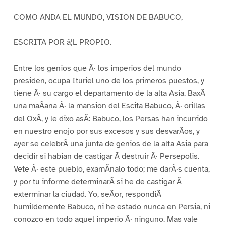
COMO ANDA EL MUNDO, VISION DE BABUCO,
ESCRITA POR â¦L PROPIO.
Entre los genios que Â· los imperios del mundo
presiden, ocupa Ituriel uno de los primeros puestos, y
tiene Â· su cargo el departamento de la alta Asia. BaxÃ
una maÃana Â· la mansion del Escita Babuco, Â· orillas
del OxÃ, y le dixo asÃ: Babuco, los Persas han incurrido
en nuestro enojo por sus excesos y sus desvarÃos, y
ayer se celebrÃ una junta de genios de la alta Asia para
decidir si habian de castigar Ã destruir Â· Persepolis.
Vete Â· este pueblo, examÃnalo todo; me darÂ·s cuenta,
y por tu informe determinarÃ si he de castigar Ã
exterminar la ciudad. Yo, seÃor, respondiÃ
humildemente Babuco, ni he estado nunca en Persia, ni
conozco en todo aquel imperio Â· ninguno. Mas vale