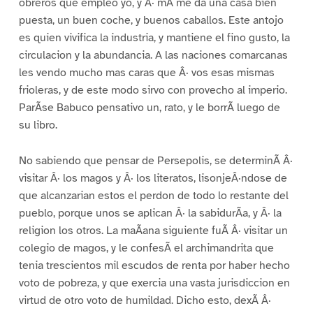
obreros que empleo yo, y Â· mÃ me da una casa bien
puesta, un buen coche, y buenos caballos. Este antojo
es quien vivifica la industria, y mantiene el fino gusto, la
circulacion y la abundancia. A las naciones comarcanas
les vendo mucho mas caras que Â· vos esas mismas
frioleras, y de este modo sirvo con provecho al imperio.
ParÃse Babuco pensativo un, rato, y le borrÃ luego de
su libro.
No sabiendo que pensar de Persepolis, se determinÃ Â·
visitar Â· los magos y Â· los literatos, lisonjeÂ·ndose de
que alcanzarian estos el perdon de todo lo restante del
pueblo, porque unos se aplican Â· la sabidurÃa, y Â· la
religion los otros. La maÃana siguiente fuÃ Â· visitar un
colegio de magos, y le confesÃ el archimandrita que
tenia trescientos mil escudos de renta por haber hecho
voto de pobreza, y que exercia una vasta jurisdiccion en
virtud de otro voto de humildad. Dicho esto, dexÃ Â·