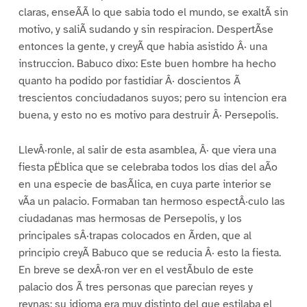
claras, enseÃÃ lo que sabia todo el mundo, se exaltÃ sin
motivo, y saliÃ sudando y sin respiracion. DespertÃse
entonces la gente, y creyÃ que habia asistido Â· una
instruccion. Babuco dixo: Este buen hombre ha hecho
quanto ha podido por fastidiar Â· doscientos Ã
trescientos conciudadanos suyos; pero su intencion era
buena, y esto no es motivo para destruir Â· Persepolis.
LlevÂ·ronle, al salir de esta asamblea, Â· que viera una
fiesta pËblica que se celebraba todos los dias del aÃo
en una especie de basÃlica, en cuya parte interior se
vÃa un palacio. Formaban tan hermoso espectÂ·culo las
ciudadanas mas hermosas de Persepolis, y los
principales sÂ·trapas colocados en Ãrden, que al
principio creyÃ Babuco que se reducia Â· esto la fiesta.
En breve se dexÂ·ron ver en el vestÃbulo de este
palacio dos Ã tres personas que parecian reyes y
reynas; su idioma era muy distinto del que estilaba el