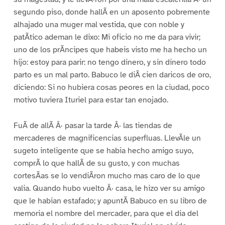
segundo piso, donde hallÃ en un aposento pobremente
alhajado una muger mal vestida, que con noble y
patÃtico ademan le dixo: Mi oficio no me da para vivir;
uno de los prÃncipes que habeis visto me ha hecho un
hijo: estoy para parir: no tengo dinero, y sin dinero todo
parto es un mal parto. Babuco le diÃ cien daricos de oro,
diciendo: Si no hubiera cosas peores en la ciudad, poco
motivo tuviera Ituriel para estar tan enojado.
FuÃ de allÃ Â· pasar la tarde Â· las tiendas de
mercaderes de magnificencias superfluas. LlevÃle un
sugeto inteligente que se habia hecho amigo suyo,
comprÃ lo que hallÃ de su gusto, y con muchas
cortesÃas se lo vendiÃron mucho mas caro de lo que
valia. Quando hubo vuelto Â· casa, le hizo ver su amigo
que le habian estafado; y apuntÃ Babuco en su libro de
memoria el nombre del mercader, para que el dia del