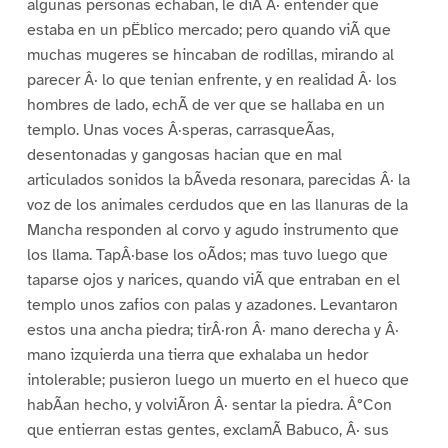
algunas personas echaban, le diÃ Â· entender que
estaba en un pËblico mercado; pero quando viÃ que
muchas mugeres se hincaban de rodillas, mirando al
parecer Â· lo que tenian enfrente, y en realidad Â· los
hombres de lado, echÃ de ver que se hallaba en un
templo. Unas voces Â·speras, carrasqueÃas,
desentonadas y gangosas hacian que en mal
articulados sonidos la bÃveda resonara, parecidas Â· la
voz de los animales cerdudos que en las llanuras de la
Mancha responden al corvo y agudo instrumento que
los llama. TapÂ·base los oÃdos; mas tuvo luego que
taparse ojos y narices, quando viÃ que entraban en el
templo unos zafios con palas y azadones. Levantaron
estos una ancha piedra; tirÂ·ron Â· mano derecha y Â·
mano izquierda una tierra que exhalaba un hedor
intolerable; pusieron luego un muerto en el hueco que
habÃan hecho, y volviÃron Â· sentar la piedra. Â°Con
que entierran estas gentes, exclamÃ Babuco, Â· sus