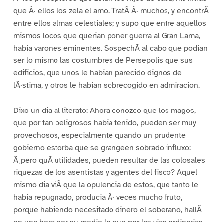
que Â· ellos los zela el amo. TratÃ Â· muchos, y encontrÃ
entre ellos almas celestiales; y supo que entre aquellos
mismos locos que querian poner guerra al Gran Lama,
habia varones eminentes. SospechÃ al cabo que podian
ser lo mismo las costumbres de Persepolis que sus
edificios, que unos le habian parecido dignos de
lÂ·stima, y otros le habian sobrecogido en admiracion.
Dixo un dia al literato: Ahora conozco que los magos,
que por tan peligrosos habia tenido, pueden ser muy
provechosos, especialmente quando un prudente
gobierno estorba que se grangeen sobrado influxo:
Ã¸pero quÃ utilidades, pueden resultar de las colosales
riquezas de los asentistas y agentes del fisco? Aquel
mismo dia viÃ que la opulencia de estos, que tanto le
habia repugnado, producia Â· veces mucho fruto,
porque habiendo necesitado dinero el soberano, hallÃ
en una hora por su medio lo que por las vias ordinarias