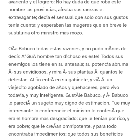
avariento y el logrero: No hay duda de que roba este
hombre las provincias; afeaba sus rarezas el
extravagante; decia el sensual que solo con sus gustos
tenia cuenta; y esperaban las mugeres que en breve le
sustituiria otro ministro mas mozo.
OÃa Babuco todas estas razones, y no pudo mÃnos de
decir: Â°QuÃ hombre tan dichoso es este! Todos sus
enemigos los tiene en su antesala; su potencia abruma
Â· sus envidiosos, y mira Â· sus plantas Â· quantos le
detestan. Al fin entrÃ en su gabinete, y viÃ Â· un
viejecito agobiado de aÃos y quehaceres, pero vivo
todavia, y muy inteligente. GustÃle Babuco, y Â· Babuco
le pareciÃ un sugeto muy digno de estimacion. Fue muy
interesante la conferencia: el ministro le confesÃ que
era el hombre mas desgraciado; que le tenian por rico, y
era pobre; que le creÃan omnipotente, y para todo
encontraba impedimentos; que todos sus beneficios