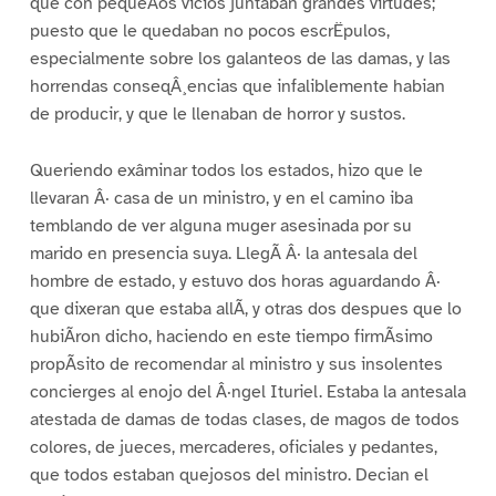
que con pequeÃos vicios juntaban grandes virtudes;
puesto que le quedaban no pocos escrËpulos,
especialmente sobre los galanteos de las damas, y las
horrendas conseqÂ¸encias que infaliblemente habian
de producir, y que le llenaban de horror y sustos.
Queriendo exâminar todos los estados, hizo que le
llevaran Â· casa de un ministro, y en el camino iba
temblando de ver alguna muger asesinada por su
marido en presencia suya. LlegÃ Â· la antesala del
hombre de estado, y estuvo dos horas aguardando Â·
que dixeran que estaba allÃ, y otras dos despues que lo
hubiÃron dicho, haciendo en este tiempo firmÃsimo
propÃsito de recomendar al ministro y sus insolentes
concierges al enojo del Â·ngel Ituriel. Estaba la antesala
atestada de damas de todas clases, de magos de todos
colores, de jueces, mercaderes, oficiales y pedantes,
que todos estaban quejosos del ministro. Decian el