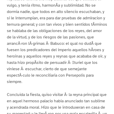
vulgo, y tenia ritmo, harmonÃa y sublimidad. No se
dormia nadie, que todos en alto silencio escuchaban, y
si le interrumpian, era para dar pruebas de admiracion y
ternura general; y con tan vivos y bien sentidos tÃrminos
se hablaba de las obligaciones de los reyes, del amor
de la virtud, y de los riesgos de las pasiones, que
arrancÂ·ron lÂ·grimas Â· Babuco: el qual no dudÃ que
fuesen los predicadores del imperio aquellos hÃroes y
heroinas y aquellos reyes y reynas que acababa de oir, y
hasta hizo propÃsito de persuadir Â· Ituriel que los
viniese Â· escuchar, cierto de que semejante
espectÂ·culo le reconciliaria con Persepolis para
siempre.
Concluida la fiesta, quiso visitar Â· la reyna principal que
en aquel hermoso palacio habia anunciado tan sublime
y acendrada moral. Hizo que le introduxeran en casa de
su magestad; y le llevÂ·ron por una mala escalerilla Â· un