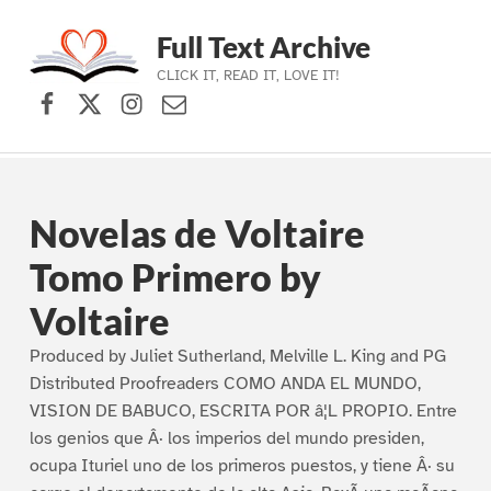
Full Text Archive
CLICK IT, READ IT, LOVE IT!
Facebook
X (formerly Twitter)
Instagram
Contact Us
Skip to main navigation
Skip to main content
Skip to footer
Novelas de Voltaire
Tomo Primero by
Voltaire
Produced by Juliet Sutherland, Melville L. King and PG
Distributed Proofreaders COMO ANDA EL MUNDO,
VISION DE BABUCO, ESCRITA POR â¦L PROPIO. Entre
los genios que Â· los imperios del mundo presiden,
ocupa Ituriel uno de los primeros puestos, y tiene Â· su