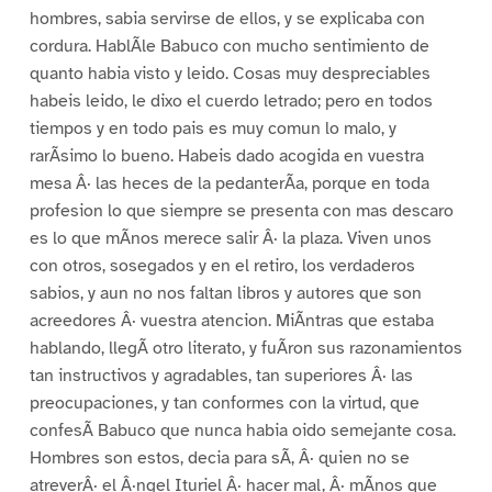
hombres, sabia servirse de ellos, y se explicaba con
cordura. HablÃle Babuco con mucho sentimiento de
quanto habia visto y leido. Cosas muy despreciables
habeis leido, le dixo el cuerdo letrado; pero en todos
tiempos y en todo pais es muy comun lo malo, y
rarÃsimo lo bueno. Habeis dado acogida en vuestra
mesa Â· las heces de la pedanterÃa, porque en toda
profesion lo que siempre se presenta con mas descaro
es lo que mÃnos merece salir Â· la plaza. Viven unos
con otros, sosegados y en el retiro, los verdaderos
sabios, y aun no nos faltan libros y autores que son
acreedores Â· vuestra atencion. MiÃntras que estaba
hablando, llegÃ otro literato, y fuÃron sus razonamientos
tan instructivos y agradables, tan superiores Â· las
preocupaciones, y tan conformes con la virtud, que
confesÃ Babuco que nunca habia oido semejante cosa.
Hombres son estos, decia para sÃ, Â· quien no se
atreverÂ· el Â·ngel Ituriel Â· hacer mal, Â· mÃnos que