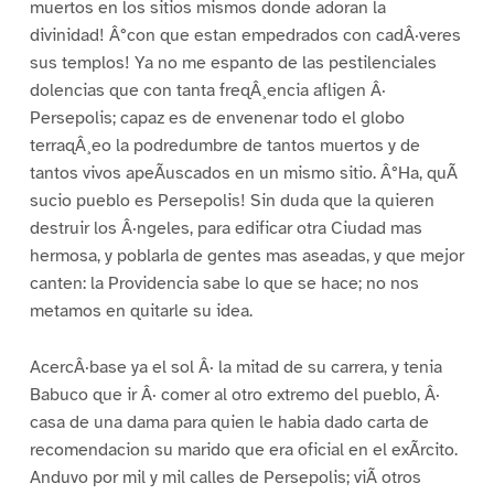
muertos en los sitios mismos donde adoran la
divinidad! Â°con que estan empedrados con cadÂ·veres
sus templos! Ya no me espanto de las pestilenciales
dolencias que con tanta freqÂ¸encia afligen Â·
Persepolis; capaz es de envenenar todo el globo
terraqÂ¸eo la podredumbre de tantos muertos y de
tantos vivos apeÃuscados en un mismo sitio. Â°Ha, quÃ
sucio pueblo es Persepolis! Sin duda que la quieren
destruir los Â·ngeles, para edificar otra Ciudad mas
hermosa, y poblarla de gentes mas aseadas, y que mejor
canten: la Providencia sabe lo que se hace; no nos
metamos en quitarle su idea.
AcercÂ·base ya el sol Â· la mitad de su carrera, y tenia
Babuco que ir Â· comer al otro extremo del pueblo, Â·
casa de una dama para quien le habia dado carta de
recomendacion su marido que era oficial en el exÃrcito.
Anduvo por mil y mil calles de Persepolis; viÃ otros