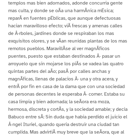
templos mas bien adornados, adonde concurria gente
mas culta, y donde se oÃa una harmÃnica mËsica;
reparÃ en fuentes pËblicas, que aunque defectuosas
hacian maravilloso efecto; viÃ frescas y amenas calles
de Â·rboles, jardines donde se respiraban los mas
exquisitos olores, y se vÃan reunidas plantas de los mas
remotos pueblos. MaravillÃse al ver magnÃficos
puentes, puesto que estaban destinados Â· pasar un
arroyuelo que sin mojarse los piÃs se vadea las quatro
quintas partes del aÃo; pasÃ por calles anchas y
magnÃficas, llenas de palacios Â· una y otra acera, y
entrÃ por fin en casa de la dama que con una sociedad
de personas decentes le esperaba Â· comer. Estaba su
casa limpia y bien adornada; la seÃora era moza,
hermosa, discreta y cortÃs, y la sociedad amable; y decia
Babuco entre sÃ: Sin duda que habia perdido el juicio el
Â·ngel Ituriel, quando queria destruir una ciudad tan
cumplida. Mas advirtiÃ muy breve que la seÃora, que al