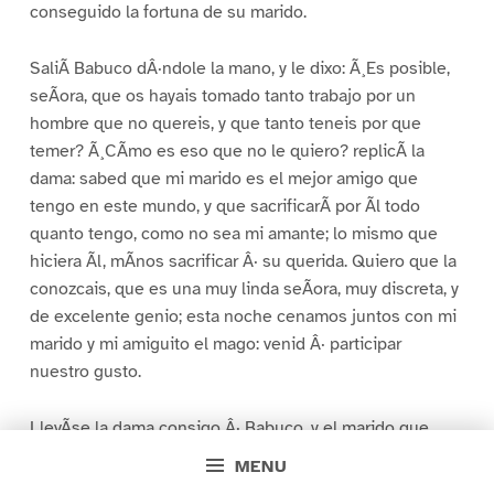
conseguido la fortuna de su marido.
SaliÃ Babuco dÂ·ndole la mano, y le dixo: Ã¸Es posible,
seÃora, que os hayais tomado tanto trabajo por un
hombre que no quereis, y que tanto teneis por que
temer? Ã¸CÃmo es eso que no le quiero? replicÃ la
dama: sabed que mi marido es el mejor amigo que
tengo en este mundo, y que sacrificarÃ por Ãl todo
quanto tengo, como no sea mi amante; lo mismo que
hiciera Ãl, mÃnos sacrificar Â· su querida. Quiero que la
conozcais, que es una muy linda seÃora, muy discreta, y
de excelente genio; esta noche cenamos juntos con mi
marido y mi amiguito el mago: venid Â· participar
nuestro gusto.
LlevÃse la dama consigo Â· Babuco, y el marido que
estaba sumido en el mas hondo dolor recibiÃ Â· su
MENU
muger con raptos de gratitud y alborozo, dando mil