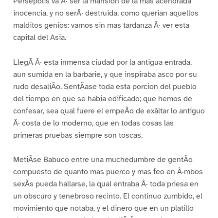
Persepolis va Â· ser la mansion de la mas acendrada
inocencia, y no serÂ· destruida, como querian aquellos
malditos genios: vamos sin mas tardanza Â· ver esta
capital del Asia.
LlegÃ Â· esta inmensa ciudad por la antigua entrada,
aun sumida en la barbarie, y que inspiraba asco por su
rudo desaliÃo. SentÃase toda esta porcion del pueblo
del tiempo en que se habia edificado; que hemos de
confesar, sea qual fuere el empeÃo de exâltar lo antiguo
Â· costa de lo moderno, que en todas cosas las
primeras pruebas siempre son toscas.
MetiÃse Babuco entre una muchedumbre de gentÃo
compuesto de quanto mas puerco y mas feo en Â·mbos
sexÃs pueda hallarse, la qual entraba Â· toda priesa en
un obscuro y tenebroso recinto. El continuo zumbido, el
movimiento que notaba, y el dinero que en un platillo