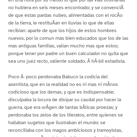
no hubiera en seis meses encontrado; y se convenciÃ
de que estas pardas nubes, alimentadas con el rocÃo
de la tierra, le restituÃan en lluvias lo que de ellas
recibian: aparte de que los hijos de estos hombres
nuevos, por lo comun mas bien educados que los de las
mas antiguas familias, valian mucho mas que estos;
porque tener por padre un buen calculador no quita que
sea uno juez recto, valiente soldado, Ã hÂ·bil estadista.
Poco Â· poco perdonaba Babuco la codicia del
asentista, que en la realidad no es ni mas ni mÃnos
codicioso que los demas, y que es indispensable;
disculpaba la locura de disipar su caudal por hacer la
guerra, que era orÃgen de tantas bÃlicas proezas; y
perdonaba los zelos de los literatos, entre quienes se
hallaban sugetos que ilustraban el mundo: se
reconciliaba con los magos ambiciosos y tramoyistas,